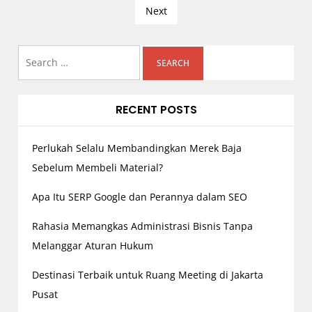
Next
s
t
s
Search
n
for:
a
v
RECENT POSTS
i
g
Perlukah Selalu Membandingkan Merek Baja
a
Sebelum Membeli Material?
t
Apa Itu SERP Google dan Perannya dalam SEO
i
o
Rahasia Memangkas Administrasi Bisnis Tanpa
n
Melanggar Aturan Hukum
Destinasi Terbaik untuk Ruang Meeting di Jakarta
Pusat