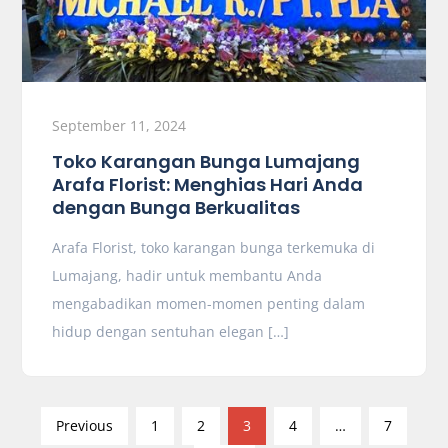
September 11, 2024
Toko Karangan Bunga Lumajang
Arafa Florist: Menghias Hari Anda
dengan Bunga Berkualitas
Arafa Florist, toko karangan bunga terkemuka di
Lumajang, hadir untuk membantu Anda
mengabadikan momen-momen penting dalam
hidup dengan sentuhan elegan […]
P
Previous
1
2
3
4
…
7
o