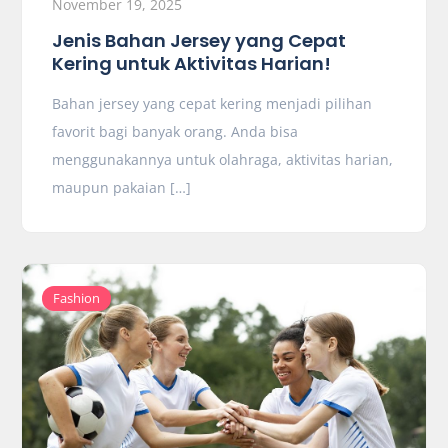
November 19, 2025
Jenis Bahan Jersey yang Cepat
Kering untuk Aktivitas Harian!
Bahan jersey yang cepat kering menjadi pilihan
favorit bagi banyak orang. Anda bisa
menggunakannya untuk olahraga, aktivitas harian,
maupun pakaian […]
Fashion