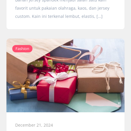
favorit untuk pakaian olahraga, kaos, dan jersey
custom. Kain ini terkenal lembut, elastis, […]
Fashion
December 21, 2024