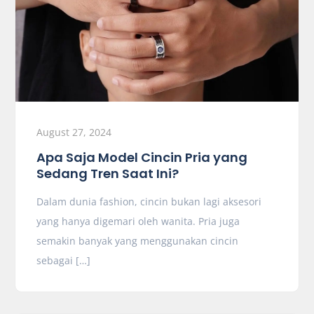
August 27, 2024
Apa Saja Model Cincin Pria yang
Sedang Tren Saat Ini?
Dalam dunia fashion, cincin bukan lagi aksesori
yang hanya digemari oleh wanita. Pria juga
semakin banyak yang menggunakan cincin
sebagai […]