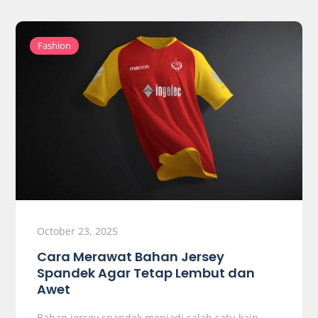
Fashion
October 23, 2025
Cara Merawat Bahan Jersey
Spandek Agar Tetap Lembut dan
Awet
Bahan jersey spandek menjadi salah satu kain