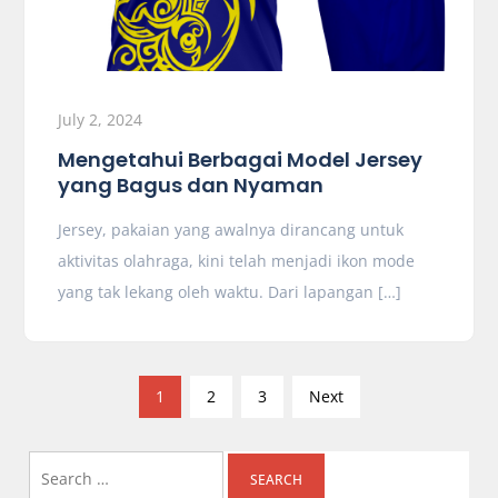
July 2, 2024
Mengetahui Berbagai Model Jersey
yang Bagus dan Nyaman
Jersey, pakaian yang awalnya dirancang untuk
aktivitas olahraga, kini telah menjadi ikon mode
yang tak lekang oleh waktu. Dari lapangan […]
P
1
2
3
Next
o
s
Search
t
for: