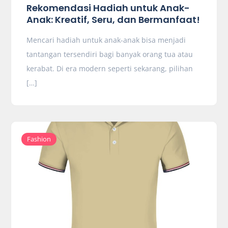
Rekomendasi Hadiah untuk Anak-
Anak: Kreatif, Seru, dan Bermanfaat!
Mencari hadiah untuk anak-anak bisa menjadi
tantangan tersendiri bagi banyak orang tua atau
kerabat. Di era modern seperti sekarang, pilihan
[…]
Fashion