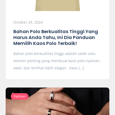
October 29, 2024
Bahan Polo Berkualitas Tinggi Yang
Harus Anda Tahu, Ini Dia Panduan
Memilih Kaos Polo Terbaik!
Bahan polo berkualitas tinggi adalah salah satu
elemen penting yang membuat kaos polo nyaman,
awet, dan terlihat lebih elegan. Kaos […]
Fashion