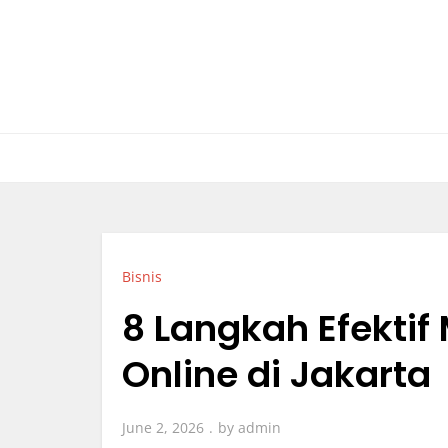
Skip
to
content
Bisnis
8 Langkah Efekti
Online di Jakarta
June 2, 2026
by
admin