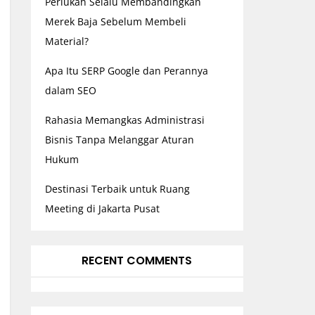
Perlukah Selalu Membandingkan
Merek Baja Sebelum Membeli
Material?
Apa Itu SERP Google dan Perannya
dalam SEO
Rahasia Memangkas Administrasi
Bisnis Tanpa Melanggar Aturan
Hukum
Destinasi Terbaik untuk Ruang
Meeting di Jakarta Pusat
RECENT COMMENTS