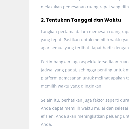
melakukan pemesanan ruang rapat yang diing
2. Tentukan Tanggal dan Waktu
Langkah pertama dalam memesan ruang rapat
yang tepat. Pastikan untuk memilih waktu yan
agar semua yang terlibat dapat hadir dengan
Pertimbangkan juga aspek ketersediaan ruan
jadwal yang padat, sehingga penting untuk 
platform pemesanan untuk melihat apakah t
memilih waktu yang diinginkan.
Selain itu, perhatikan juga faktor seperti d
Anda dapat memilih waktu mulai dan selesa
efisien, Anda akan meningkatkan peluang un
Anda.