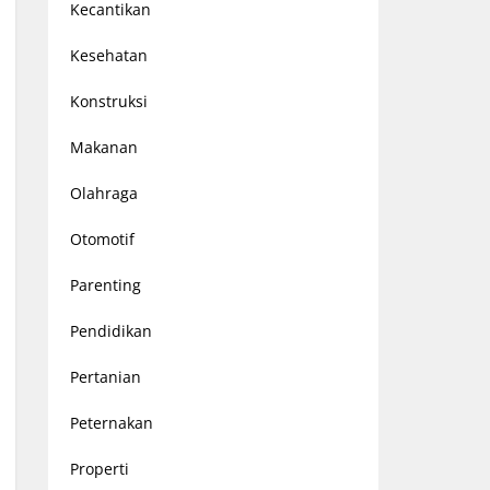
Kecantikan
Kesehatan
Konstruksi
Makanan
Olahraga
Otomotif
Parenting
Pendidikan
Pertanian
Peternakan
Properti