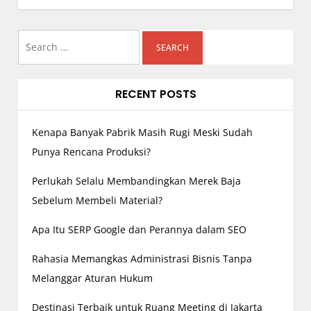
a
v
i
Search
g
for:
a
RECENT POSTS
t
i
o
Kenapa Banyak Pabrik Masih Rugi Meski Sudah
n
Punya Rencana Produksi?
Perlukah Selalu Membandingkan Merek Baja
Sebelum Membeli Material?
Apa Itu SERP Google dan Perannya dalam SEO
Rahasia Memangkas Administrasi Bisnis Tanpa
Melanggar Aturan Hukum
Destinasi Terbaik untuk Ruang Meeting di Jakarta