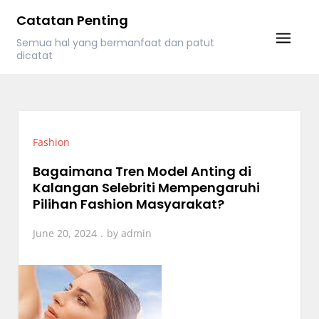
Skip
Catatan Penting
to
Semua hal yang bermanfaat dan patut
content
dicatat
Fashion
Bagaimana Tren Model Anting di
Kalangan Selebriti Mempengaruhi
Pilihan Fashion Masyarakat?
June 20, 2024
by
admin