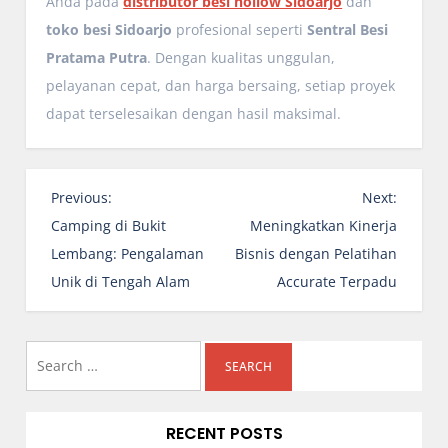
Anda pada
distributor besi hollow Sidoarjo
dan
toko besi Sidoarjo
profesional seperti
Sentral Besi
Pratama Putra
. Dengan kualitas unggulan,
pelayanan cepat, dan harga bersaing, setiap proyek
dapat terselesaikan dengan hasil maksimal.
P
Previous:
Next:
o
Camping di Bukit
Meningkatkan Kinerja
s
Lembang: Pengalaman
Bisnis dengan Pelatihan
t
Unik di Tengah Alam
Accurate Terpadu
n
a
Search
v
i
for:
g
RECENT POSTS
a