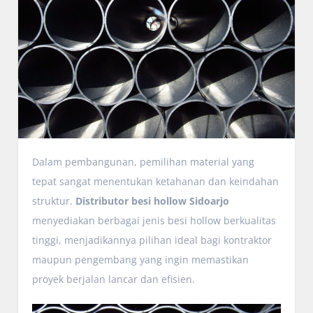
Dalam pembangunan, pemilihan material yang
tepat sangat menentukan ketahanan dan keindahan
struktur.
Distributor besi hollow Sidoarjo
menyediakan berbagai jenis besi hollow berkualitas
tinggi, menjadikannya pilihan ideal bagi kontraktor
maupun pengembang yang ingin memastikan
proyek berjalan lancar dan efisien.