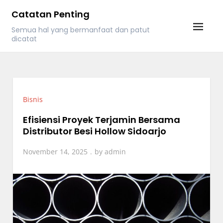
Skip
Catatan Penting
to
Semua hal yang bermanfaat dan patut
content
dicatat
Bisnis
Efisiensi Proyek Terjamin Bersama
Distributor Besi Hollow Sidoarjo
November 14, 2025
by
admin