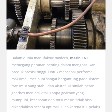
Dalam dunia manufaktur modern,
mesin CNC
memegang peranan penting dalam menghasilkan
produk presisi tinggi. Untuk mencapai performa
maksimal, mesin ini sangat bergantung pada sistem
transmisi yang stabil dan akurat. Di sinilah peran
gearbox menjadi vital. Tanpa gearbox yang
mumpuni, kecepatan dan torsi mesin tidak bisa
dikendalikan secara optimal. Oleh karena itu, pelaku