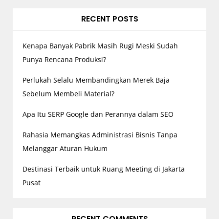
g
RECENT POSTS
a
t
Kenapa Banyak Pabrik Masih Rugi Meski Sudah
i
o
Punya Rencana Produksi?
n
Perlukah Selalu Membandingkan Merek Baja
Sebelum Membeli Material?
Apa Itu SERP Google dan Perannya dalam SEO
Rahasia Memangkas Administrasi Bisnis Tanpa
Melanggar Aturan Hukum
Destinasi Terbaik untuk Ruang Meeting di Jakarta
Pusat
RECENT COMMENTS