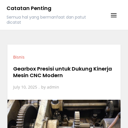
Skip
Catatan Penting
to
Semua hal yang bermanfaat dan patut
content
dicatat
Bisnis
Gearbox Presisi untuk Dukung Kinerja
Mesin CNC Modern
July 10, 2025
by
admin