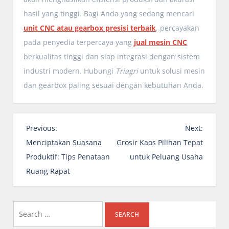
hasil yang tinggi. Bagi Anda yang sedang mencari
unit CNC atau gearbox presisi terbaik
, percayakan
pada penyedia terpercaya yang
jual mesin CNC
berkualitas tinggi dan siap integrasi dengan sistem
industri modern. Hubungi
Triagri
untuk solusi mesin
dan gearbox paling sesuai dengan kebutuhan Anda.
P
Previous:
Next:
o
Menciptakan Suasana
Grosir Kaos Pilihan Tepat
s
Produktif: Tips Penataan
untuk Peluang Usaha
t
Ruang Rapat
n
a
Search
v
i
for: