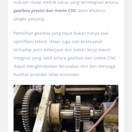
industri mulai melirik solusi yang terintegrasi antara
gearbox presisi dan mesin CNC
demi efisiensi
jangka panjang.
Pemilihan gearbox yang tepat bukan hanya soal
spesifikasi teknis, tetapi juga soal kesesuaian
terhadap jenis pekerjaan dan beban kerja mesin.
Integrasi yang solid antara gearbox dan sistem CNC
dapat menghindarkan kerusakan dini dan menjaga
kualitas produksi tetap konsisten.