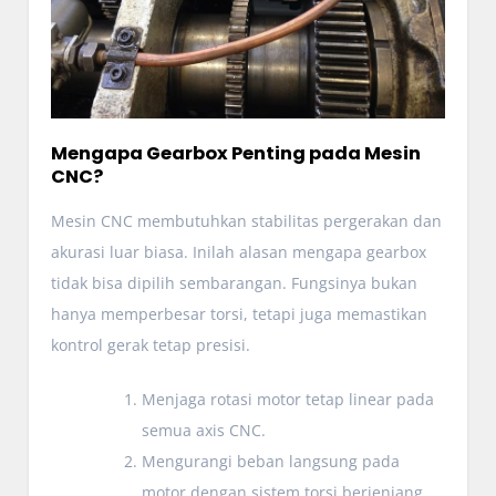
Mengapa Gearbox Penting pada Mesin
CNC?
Mesin CNC membutuhkan stabilitas pergerakan dan
akurasi luar biasa. Inilah alasan mengapa gearbox
tidak bisa dipilih sembarangan. Fungsinya bukan
hanya memperbesar torsi, tetapi juga memastikan
kontrol gerak tetap presisi.
Menjaga rotasi motor tetap linear pada
semua axis CNC.
Mengurangi beban langsung pada
motor dengan sistem torsi berjenjang.