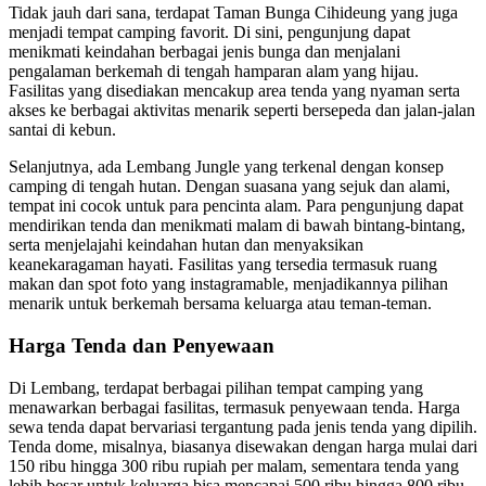
Tidak jauh dari sana, terdapat Taman Bunga Cihideung yang juga
menjadi tempat camping favorit. Di sini, pengunjung dapat
menikmati keindahan berbagai jenis bunga dan menjalani
pengalaman berkemah di tengah hamparan alam yang hijau.
Fasilitas yang disediakan mencakup area tenda yang nyaman serta
akses ke berbagai aktivitas menarik seperti bersepeda dan jalan-jalan
santai di kebun.
Selanjutnya, ada Lembang Jungle yang terkenal dengan konsep
camping di tengah hutan. Dengan suasana yang sejuk dan alami,
tempat ini cocok untuk para pencinta alam. Para pengunjung dapat
mendirikan tenda dan menikmati malam di bawah bintang-bintang,
serta menjelajahi keindahan hutan dan menyaksikan
keanekaragaman hayati. Fasilitas yang tersedia termasuk ruang
makan dan spot foto yang instagramable, menjadikannya pilihan
menarik untuk berkemah bersama keluarga atau teman-teman.
Harga Tenda dan Penyewaan
Di Lembang, terdapat berbagai pilihan tempat camping yang
menawarkan berbagai fasilitas, termasuk penyewaan tenda. Harga
sewa tenda dapat bervariasi tergantung pada jenis tenda yang dipilih.
Tenda dome, misalnya, biasanya disewakan dengan harga mulai dari
150 ribu hingga 300 ribu rupiah per malam, sementara tenda yang
lebih besar untuk keluarga bisa mencapai 500 ribu hingga 800 ribu