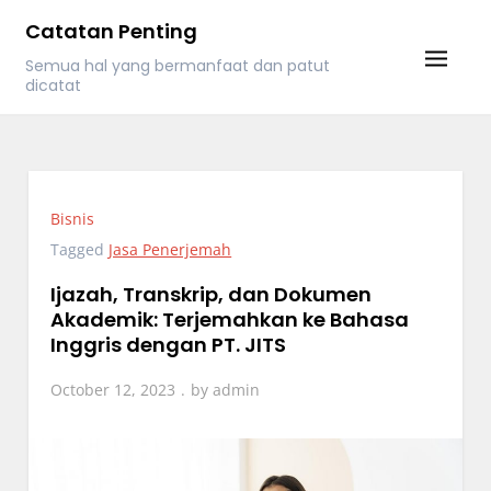
Skip
Catatan Penting
to
Semua hal yang bermanfaat dan patut
content
dicatat
Bisnis
Tagged
Jasa Penerjemah
Ijazah, Transkrip, dan Dokumen
Akademik: Terjemahkan ke Bahasa
Inggris dengan PT. JITS
October 12, 2023
by
admin