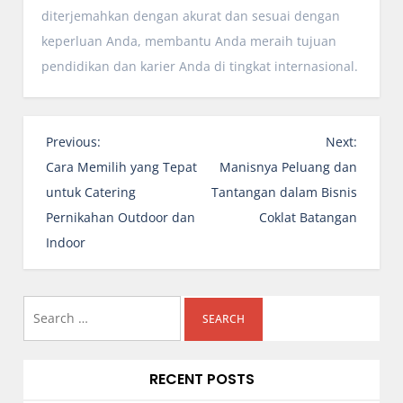
diterjemahkan dengan akurat dan sesuai dengan
keperluan Anda, membantu Anda meraih tujuan
pendidikan dan karier Anda di tingkat internasional.
P
Previous:
Next:
o
Cara Memilih yang Tepat
Manisnya Peluang dan
s
untuk Catering
Tantangan dalam Bisnis
t
Pernikahan Outdoor dan
Coklat Batangan
n
Indoor
a
v
i
Search
g
for:
a
RECENT POSTS
t