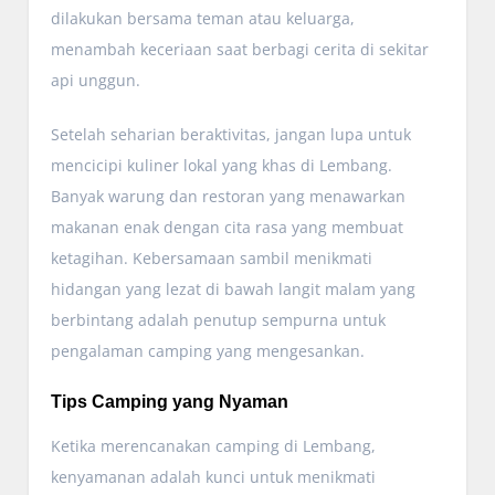
dilakukan bersama teman atau keluarga,
menambah keceriaan saat berbagi cerita di sekitar
api unggun.
Setelah seharian beraktivitas, jangan lupa untuk
mencicipi kuliner lokal yang khas di Lembang.
Banyak warung dan restoran yang menawarkan
makanan enak dengan cita rasa yang membuat
ketagihan. Kebersamaan sambil menikmati
hidangan yang lezat di bawah langit malam yang
berbintang adalah penutup sempurna untuk
pengalaman camping yang mengesankan.
Tips Camping yang Nyaman
Ketika merencanakan camping di Lembang,
kenyamanan adalah kunci untuk menikmati