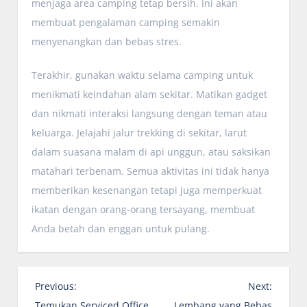
menjaga area camping tetap bersih. Ini akan
membuat pengalaman camping semakin
menyenangkan dan bebas stres.
Terakhir, gunakan waktu selama camping untuk
menikmati keindahan alam sekitar. Matikan gadget
dan nikmati interaksi langsung dengan teman atau
keluarga. Jelajahi jalur trekking di sekitar, larut
dalam suasana malam di api unggun, atau saksikan
matahari terbenam. Semua aktivitas ini tidak hanya
memberikan kesenangan tetapi juga memperkuat
ikatan dengan orang-orang tersayang, membuat
Anda betah dan enggan untuk pulang.
P
Previous:
Next:
o
Temukan Serviced Office
Lembang yang Bebas