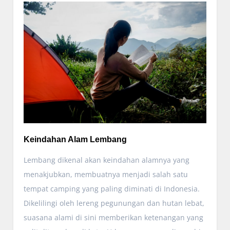
Keindahan Alam Lembang
Lembang dikenal akan keindahan alamnya yang
menakjubkan, membuatnya menjadi salah satu
tempat camping yang paling diminati di Indonesia.
Dikelilingi oleh lereng pegunungan dan hutan lebat,
suasana alami di sini memberikan ketenangan yang