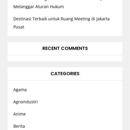
Melanggar Aturan Hukum
Destinasi Terbaik untuk Ruang Meeting di Jakarta
Pusat
RECENT COMMENTS
CATEGORIES
Agama
Agroindustri
Anime
Berita