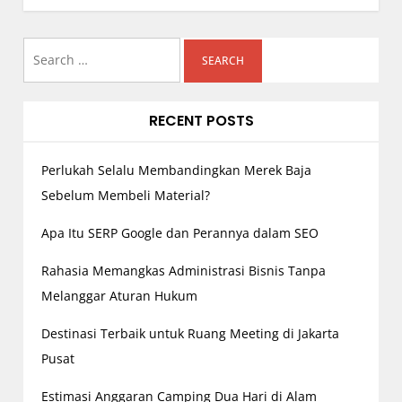
a
v
i
Search
g
for:
a
RECENT POSTS
t
i
o
Perlukah Selalu Membandingkan Merek Baja
n
Sebelum Membeli Material?
Apa Itu SERP Google dan Perannya dalam SEO
Rahasia Memangkas Administrasi Bisnis Tanpa
Melanggar Aturan Hukum
Destinasi Terbaik untuk Ruang Meeting di Jakarta
Pusat
Estimasi Anggaran Camping Dua Hari di Alam