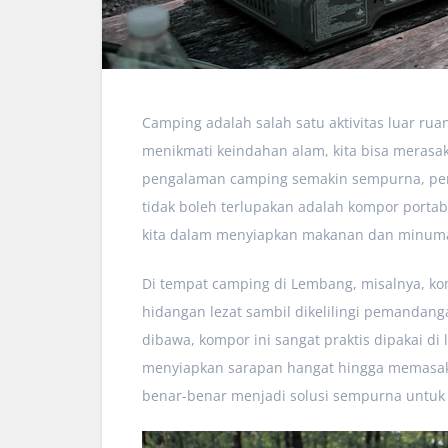
Camping adalah salah satu aktivitas luar 
menikmati keindahan alam, kita bisa merasak
pengalaman camping semakin sempurna, pers
tidak boleh terlupakan adalah kompor porta
kita dalam menyiapkan makanan dan minuma
Di tempat camping di Lembang, misalnya, k
hidangan lezat sambil dikelilingi pemanda
dibawa, kompor ini sangat praktis dipakai di l
menyiapkan sarapan hangat hingga memasa
benar-benar menjadi solusi sempurna untu