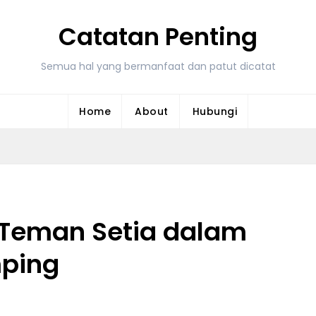
Catatan Penting
Semua hal yang bermanfaat dan patut dicatat
Home
About
Hubungi
 Teman Setia dalam
ping