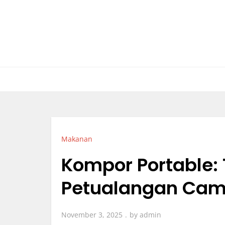
Skip
to
content
Makanan
Kompor Portable:
Petualangan Cam
November 3, 2025
by
admin