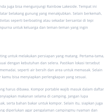
da juga bisa mengunjungi Rainbow Lakeside. Tempat ini
atar belakang gunung yang menakjubkan. Selain berkemah,
vitas seperti berboating atau sekadar bersantai di tepi
empurna untuk keluarga dan teman-teman yang ingin
ing untuk melakukan persiapan yang matang. Pertama-tama,
uai dengan kebutuhan dan selera. Pastikan lokasi tersebut
 memadai, seperti air bersih dan area untuk memasak. Selain
ar kamu bisa menyiapkan perlengkapan yang sesuai.
yang harus dibawa. Kompor portable wajib masuk dalam daftar
nyiapkan makanan selama di camping. Jangan lupa
 serta bahan bakar untuk kompor. Selain itu, siapkan juga
a yang diperlukan agar pengalaman campingmu nyaman dan