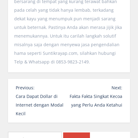
bersarang di tempat yang kurang terawat bahkan
pada celah yang tidak hanya lembab, terkadang
dekat kayu yang menumpuk pun menjadi sarang
untuk beternak. Pastinya Anda akan merasa jijik jika
menemukannya. Untuk itu carilah langkah solutif
misalnya saja dengan menyewa jasa pengendalian
hama seperti Suntikrayap.com, silahkan hubungi
Telp & Whatsapp di 0853-9823-2149.
P
Previous:
Next:
o
Cara Dapat Dollar di
Fakta Fakta Singkat Kecoa
s
Internet dengan Modal
yang Perlu Anda Ketahui
t
Kecil
n
a
Search
v