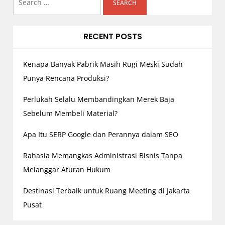
i
for:
g
RECENT POSTS
a
t
Kenapa Banyak Pabrik Masih Rugi Meski Sudah
i
o
Punya Rencana Produksi?
n
Perlukah Selalu Membandingkan Merek Baja
Sebelum Membeli Material?
Apa Itu SERP Google dan Perannya dalam SEO
Rahasia Memangkas Administrasi Bisnis Tanpa
Melanggar Aturan Hukum
Destinasi Terbaik untuk Ruang Meeting di Jakarta
Pusat