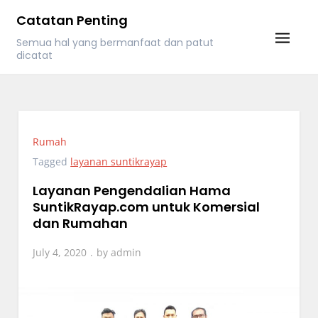
Skip
Catatan Penting
to
Semua hal yang bermanfaat dan patut
content
dicatat
Rumah
Tagged
layanan suntikrayap
Layanan Pengendalian Hama
SuntikRayap.com untuk Komersial
dan Rumahan
July 4, 2020
by
admin