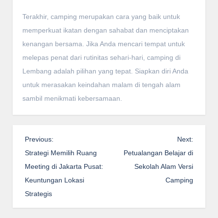
Terakhir, camping merupakan cara yang baik untuk
memperkuat ikatan dengan sahabat dan menciptakan
kenangan bersama. Jika Anda mencari tempat untuk
melepas penat dari rutinitas sehari-hari, camping di
Lembang adalah pilihan yang tepat. Siapkan diri Anda
untuk merasakan keindahan malam di tengah alam
sambil menikmati kebersamaan.
P
Previous:
Next:
o
Strategi Memilih Ruang
Petualangan Belajar di
s
Meeting di Jakarta Pusat:
Sekolah Alam Versi
t
Keuntungan Lokasi
Camping
n
Strategis
a
v