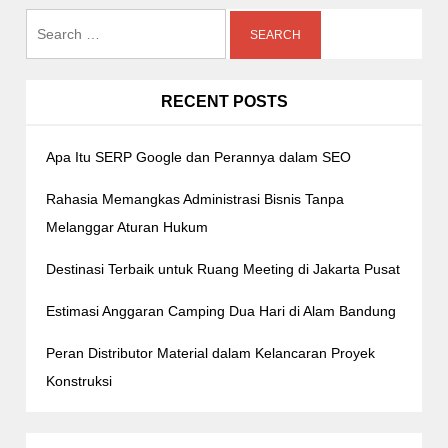
Search
i
g
for:
a
RECENT POSTS
t
i
Apa Itu SERP Google dan Perannya dalam SEO
o
n
Rahasia Memangkas Administrasi Bisnis Tanpa
Melanggar Aturan Hukum
Destinasi Terbaik untuk Ruang Meeting di Jakarta Pusat
Estimasi Anggaran Camping Dua Hari di Alam Bandung
Peran Distributor Material dalam Kelancaran Proyek
Konstruksi