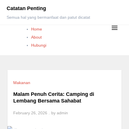
Skip
Catatan Penting
to
Semua hal yang bermanfaat dan patut dicatat
content
Home
About
Hubungi
Makanan
Malam Penuh Cerita: Camping di
Lembang Bersama Sahabat
February 26, 2026
by
admin