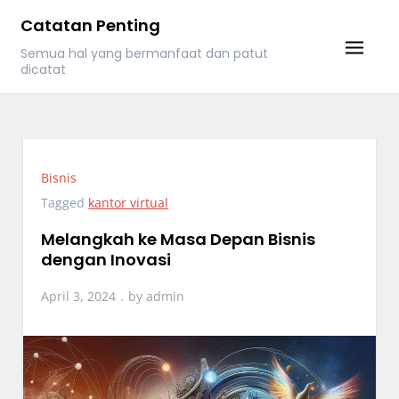
Skip
Catatan Penting
to
Semua hal yang bermanfaat dan patut
content
dicatat
Bisnis
Tagged
kantor virtual
Melangkah ke Masa Depan Bisnis
dengan Inovasi
April 3, 2024
by
admin