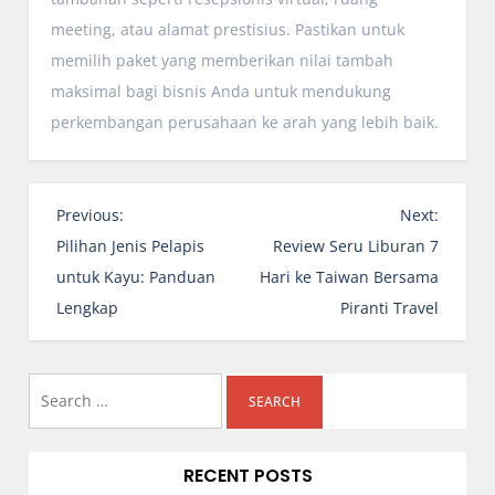
meeting, atau alamat prestisius. Pastikan untuk
memilih paket yang memberikan nilai tambah
maksimal bagi bisnis Anda untuk mendukung
perkembangan perusahaan ke arah yang lebih baik.
P
Previous:
Next:
o
Pilihan Jenis Pelapis
Review Seru Liburan 7
s
untuk Kayu: Panduan
Hari ke Taiwan Bersama
t
Lengkap
Piranti Travel
n
a
Search
v
i
for:
g
RECENT POSTS
a