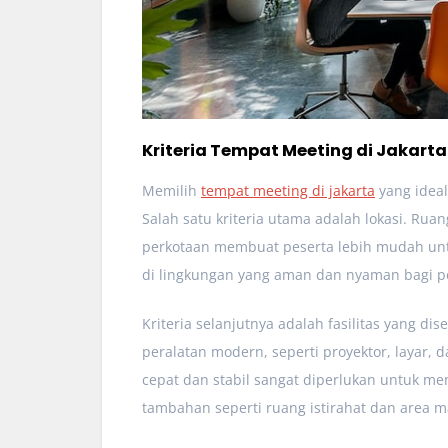
Kriteria Tempat Meeting di Jakarta
Memilih
tempat meeting di jakarta
yang ideal
Salah satu kriteria utama adalah lokasi. Rua
perkotaan membuat peserta lebih mudah untu
di lingkungan yang aman dan nyaman bagi p
Kriteria selanjutnya adalah fasilitas yang d
peralatan modern, seperti proyektor, layar, 
cepat dan stabil sangat diperlukan untuk me
tambahan seperti ruang istirahat dan area m