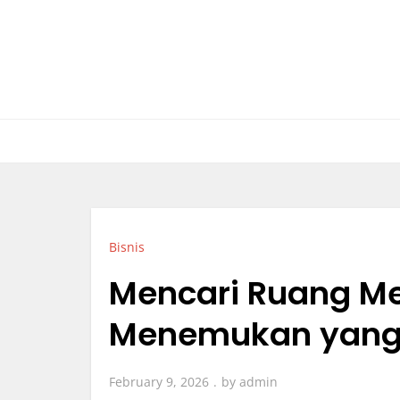
Skip
to
content
Bisnis
Mencari Ruang Me
Menemukan yang 
February 9, 2026
by
admin