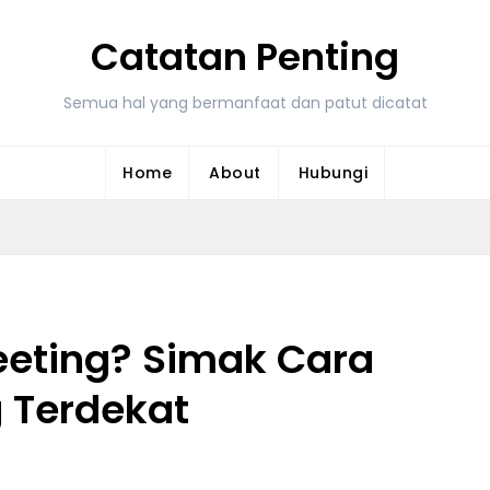
Catatan Penting
Semua hal yang bermanfaat dan patut dicatat
Home
About
Hubungi
eting? Simak Cara
Terdekat