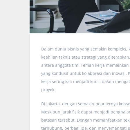
Dalam dunia bisnis yang semakin kompleks, k
keahlian teknis atau strategi yang diterapkan
antara anggota tim. Teman kerja memainkan 
yang kondusif untuk kolaborasi dan inovasi.
kerja sering kali menjadi kunci dalam meng
proyek.
Di Jakarta, dengan semakin populernya konsep
Meskipun jarak fisik dapat menjadi penghala
batasan tersebut. Dengan memanfaatkan tekn
terhubung, berbagi ide, dan menyemangati s