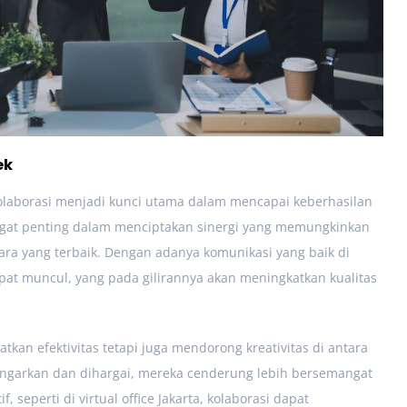
ek
olaborasi menjadi kunci utama dalam mencapai keberhasilan
ngat penting dalam menciptakan sinergi yang memungkinkan
cara yang terbaik. Dengan adanya komunikasi yang baik di
apat muncul, yang pada gilirannya akan meningkatkan kualitas
kan efektivitas tetapi juga mendorong kreativitas di antara
dengarkan dan dihargai, mereka cenderung lebih bersemangat
, seperti di virtual office Jakarta, kolaborasi dapat