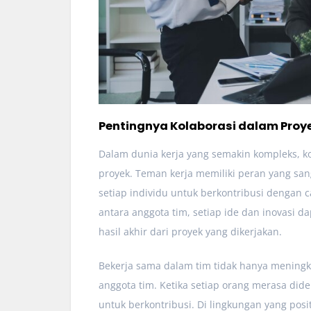
Pentingnya Kolaborasi dalam Proy
Dalam dunia kerja yang semakin kompleks, k
proyek. Teman kerja memiliki peran yang sa
setiap individu untuk berkontribusi dengan 
antara anggota tim, setiap ide dan inovasi d
hasil akhir dari proyek yang dikerjakan.
Bekerja sama dalam tim tidak hanya meningkat
anggota tim. Ketika setiap orang merasa di
untuk berkontribusi. Di lingkungan yang positif