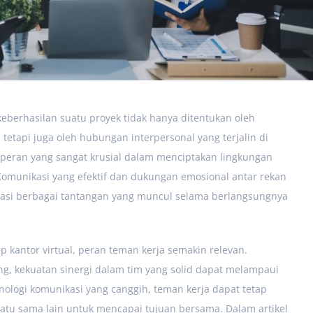
eberhasilan suatu proyek tidak hanya ditentukan oleh
, tetapi juga oleh hubungan interpersonal yang terjalin di
peran yang sangat krusial dalam menciptakan lingkungan
 Komunikasi yang efektif dan dukungan emosional antar rekan
atasi berbagai tantangan yang muncul selama berlangsungnya
 kantor virtual, peran teman kerja semakin relevan.
ng, kekuatan sinergi dalam tim yang solid dapat melampaui
ologi komunikasi yang canggih, teman kerja dapat tetap
atu sama lain untuk mencapai tujuan bersama. Dalam artikel