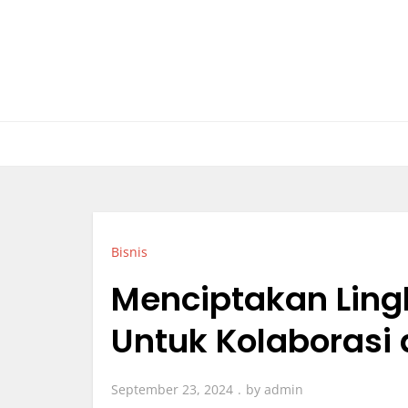
Skip
to
content
Bisnis
Menciptakan Ling
Untuk Kolaborasi 
September 23, 2024
by
admin