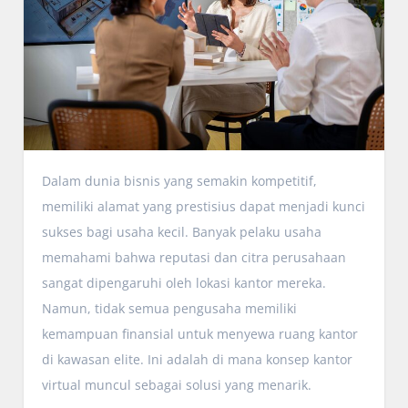
Dalam dunia bisnis yang semakin kompetitif,
memiliki alamat yang prestisius dapat menjadi kunci
sukses bagi usaha kecil. Banyak pelaku usaha
memahami bahwa reputasi dan citra perusahaan
sangat dipengaruhi oleh lokasi kantor mereka.
Namun, tidak semua pengusaha memiliki
kemampuan finansial untuk menyewa ruang kantor
di kawasan elite. Ini adalah di mana konsep kantor
virtual muncul sebagai solusi yang menarik.