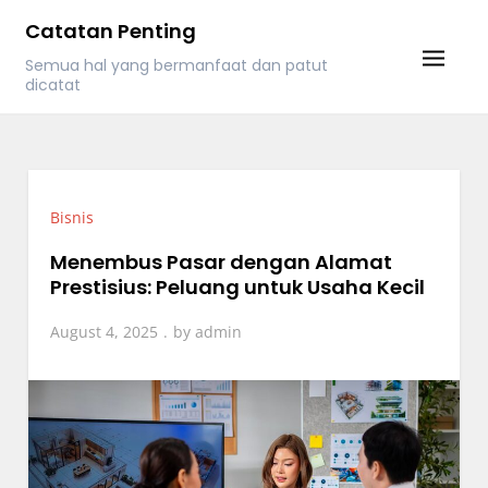
Skip
Catatan Penting
to
Semua hal yang bermanfaat dan patut
content
dicatat
Bisnis
Menembus Pasar dengan Alamat
Prestisius: Peluang untuk Usaha Kecil
August 4, 2025
by
admin