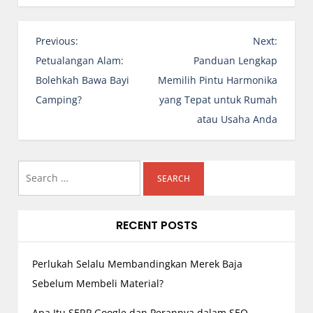
P
Previous:
Next:
o
Petualangan Alam:
Panduan Lengkap
s
Bolehkah Bawa Bayi
Memilih Pintu Harmonika
t
Camping?
yang Tepat untuk Rumah
n
atau Usaha Anda
a
v
i
Search
g
for:
a
RECENT POSTS
t
i
o
Perlukah Selalu Membandingkan Merek Baja
n
Sebelum Membeli Material?
Apa Itu SERP Google dan Perannya dalam SEO