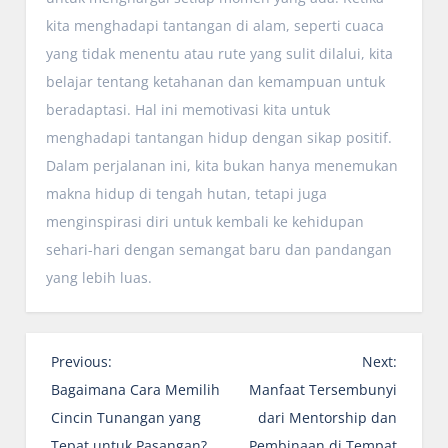
kita menghadapi tantangan di alam, seperti cuaca
yang tidak menentu atau rute yang sulit dilalui, kita
belajar tentang ketahanan dan kemampuan untuk
beradaptasi. Hal ini memotivasi kita untuk
menghadapi tantangan hidup dengan sikap positif.
Dalam perjalanan ini, kita bukan hanya menemukan
makna hidup di tengah hutan, tetapi juga
menginspirasi diri untuk kembali ke kehidupan
sehari-hari dengan semangat baru dan pandangan
yang lebih luas.
P
Previous:
Next:
o
Bagaimana Cara Memilih
Manfaat Tersembunyi
s
Cincin Tunangan yang
dari Mentorship dan
t
Tepat untuk Pasangan?
Pembinaan di Tempat