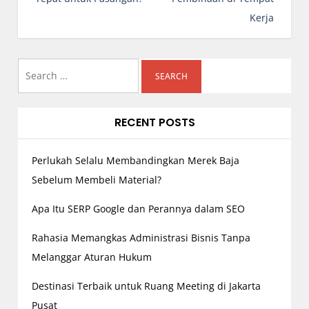
n
Kerja
a
v
i
Search
g
for:
a
RECENT POSTS
t
i
o
Perlukah Selalu Membandingkan Merek Baja
n
Sebelum Membeli Material?
Apa Itu SERP Google dan Perannya dalam SEO
Rahasia Memangkas Administrasi Bisnis Tanpa
Melanggar Aturan Hukum
Destinasi Terbaik untuk Ruang Meeting di Jakarta
Pusat