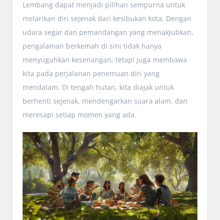
Lembang dapat menjadi pilihan sempurna untuk
melarikan diri sejenak dari kesibukan kota. Dengan
udara segar dan pemandangan yang menakjubkan,
pengalaman berkemah di sini tidak hanya
menyuguhkan kesenangan, tetapi juga membawa
kita pada perjalanan penemuan diri yang
mendalam. Di tengah hutan, kita diajak untuk
berhenti sejenak, mendengarkan suara alam, dan
meresapi setiap momen yang ada.