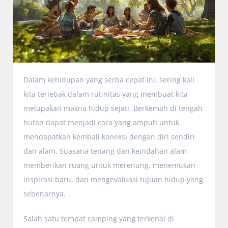
Dalam kehidupan yang serba cepat ini, sering kali
kita terjebak dalam rutinitas yang membuat kita
melupakan makna hidup sejati. Berkemah di tengah
hutan dapat menjadi cara yang ampuh untuk
mendapatkan kembali koneksi dengan diri sendiri
dan alam. Suasana tenang dan keindahan alam
memberikan ruang untuk merenung, menemukan
inspirasi baru, dan mengevaluasi tujuan hidup yang
sebenarnya.
Salah satu tempat camping yang terkenal di