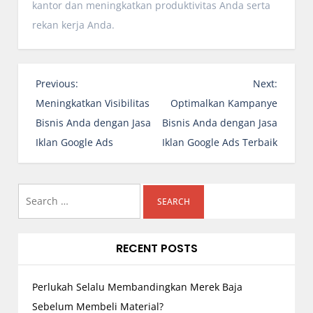
kantor dan meningkatkan produktivitas Anda serta
rekan kerja Anda.
P
Previous:
Next:
o
Meningkatkan Visibilitas
Optimalkan Kampanye
s
Bisnis Anda dengan Jasa
Bisnis Anda dengan Jasa
t
Iklan Google Ads
Iklan Google Ads Terbaik
n
a
Search
v
i
for:
g
RECENT POSTS
a
t
Perlukah Selalu Membandingkan Merek Baja
i
o
Sebelum Membeli Material?