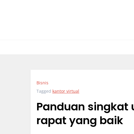
Skip
to
content
Bisnis
Tagged
kantor virtual
Panduan singkat 
rapat yang baik