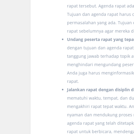
rapat tersebut. Agenda rapat ada
Tujuan dan agenda rapat harus di
permasalahan yang ada. Tujuan 
rapat sebelumnya agar mereka d
Undang peserta rapat yang tepa
dengan tujuan dan agenda rapat.
tanggung jawab terhadap topik a
menghindari mengundang peserta 
Anda juga harus menginformasika
rapat.
Jalankan rapat dengan disiplin d
mematuhi waktu, tempat, dan dur
mengakhiri rapat tepat waktu. 
nyaman dan mendukung proses ra
agenda rapat yang telah diteta
rapat untuk berbicara, menden