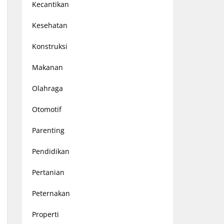
Kecantikan
Kesehatan
Konstruksi
Makanan
Olahraga
Otomotif
Parenting
Pendidikan
Pertanian
Peternakan
Properti