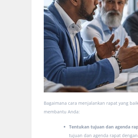
Bagaimana cara menjalankan rapat yang baik
membantu Anda:
Tentukan tujuan dan agenda rap
tujuan dan agenda rapat dengan j