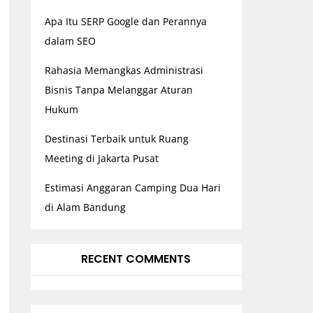
Apa Itu SERP Google dan Perannya
dalam SEO
Rahasia Memangkas Administrasi
Bisnis Tanpa Melanggar Aturan
Hukum
Destinasi Terbaik untuk Ruang
Meeting di Jakarta Pusat
Estimasi Anggaran Camping Dua Hari
di Alam Bandung
RECENT COMMENTS