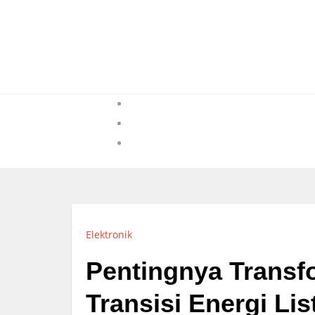
Skip
to
content
Elektronik
Pentingnya Transf
Transisi Energi Lis