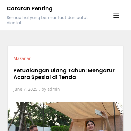
Skip
Catatan Penting
to
Semua hal yang bermanfaat dan patut
content
dicatat
Makanan
Petualangan Ulang Tahun: Mengatur
Acara Spesial di Tenda
June 7, 2025
by
admin