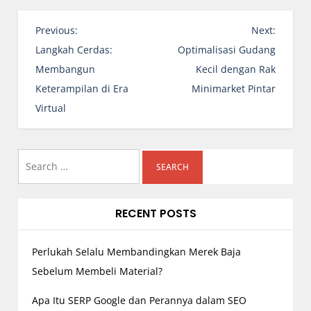
P
Previous:
Next:
o
Langkah Cerdas:
Optimalisasi Gudang
s
Membangun
Kecil dengan Rak
t
Keterampilan di Era
Minimarket Pintar
n
Virtual
a
v
i
Search
g
for:
a
RECENT POSTS
t
i
o
Perlukah Selalu Membandingkan Merek Baja
n
Sebelum Membeli Material?
Apa Itu SERP Google dan Perannya dalam SEO