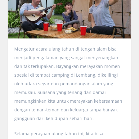
Mengatur acara ulang tahun di tengah alam bisa
menjadi pengalaman yang sangat menyenangkan
dan tak terlupakan. Bayangkan merayakan momen
spesial di tempat camping di Lembang, dikelilingi
oleh udara segar dan pemandangan alam yang
memukau. Suasana yang tenang dan damai
memungkinkan kita untuk merayakan kebersamaan
dengan teman-teman dan keluarga tanpa banyak
gangguan dari kehidupan sehari-hari.
Selama perayaan ulang tahun ini, kita bisa