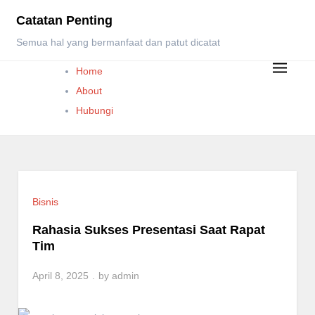
Skip
Catatan Penting
to
Semua hal yang bermanfaat dan patut dicatat
content
Home
About
Hubungi
Bisnis
Rahasia Sukses Presentasi Saat Rapat
Tim
April 8, 2025
by
admin