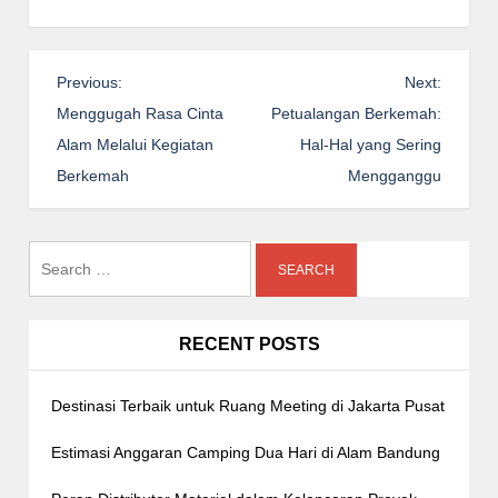
P
Previous:
Next:
o
Menggugah Rasa Cinta
Petualangan Berkemah:
s
Alam Melalui Kegiatan
Hal-Hal yang Sering
t
Berkemah
Mengganggu
n
a
Search
v
for:
i
g
RECENT POSTS
a
t
Destinasi Terbaik untuk Ruang Meeting di Jakarta Pusat
i
o
Estimasi Anggaran Camping Dua Hari di Alam Bandung
n