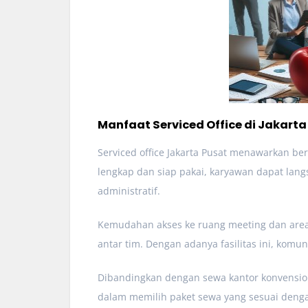
Manfaat Serviced Office di Jakarta
Serviced office Jakarta Pusat menawarkan ber
lengkap dan siap pakai, karyawan dapat lang
administratif.
Kemudahan akses ke ruang meeting dan area 
antar tim. Dengan adanya fasilitas ini, komu
Dibandingkan dengan sewa kantor konvensional
dalam memilih paket sewa yang sesuai deng