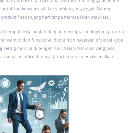
gi banyak dari kita. Dari rapat bertubi-tubi hingga deadline
butuhkan konsentrasi dan stamina yang tinggi. Namun,
produktif sepanjang hari tanpa merasa lelah atau lesu?
s di tempat kerja adalah dengan menciptakan lingkungan kerja
 nyaman dan fungsional dapat meningkatkan efisiensi kerja
sering muncul di tengah hari. Salah satu opsi yang bisa
s serviced office di pusat Jakarta untuk memaksimalkan