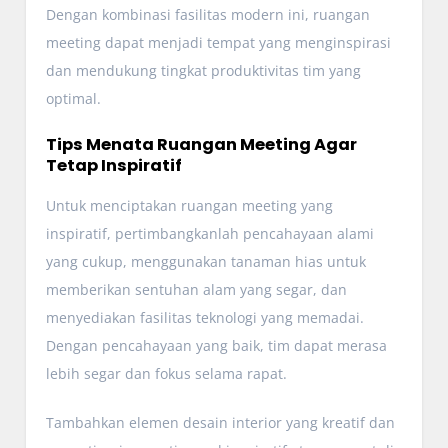
Dengan kombinasi fasilitas modern ini, ruangan
meeting dapat menjadi tempat yang menginspirasi
dan mendukung tingkat produktivitas tim yang
optimal.
Tips Menata Ruangan Meeting Agar
Tetap Inspiratif
Untuk menciptakan ruangan meeting yang
inspiratif, pertimbangkanlah pencahayaan alami
yang cukup, menggunakan tanaman hias untuk
memberikan sentuhan alam yang segar, dan
menyediakan fasilitas teknologi yang memadai.
Dengan pencahayaan yang baik, tim dapat merasa
lebih segar dan fokus selama rapat.
Tambahkan elemen desain interior yang kreatif dan