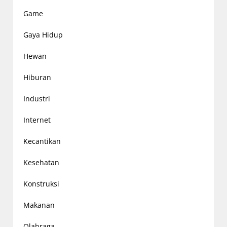
Game
Gaya Hidup
Hewan
Hiburan
Industri
Internet
Kecantikan
Kesehatan
Konstruksi
Makanan
Olahraga