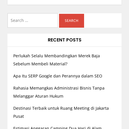
a
v
i
Search
g
for:
a
RECENT POSTS
t
i
o
Perlukah Selalu Membandingkan Merek Baja
n
Sebelum Membeli Material?
Apa Itu SERP Google dan Perannya dalam SEO
Rahasia Memangkas Administrasi Bisnis Tanpa
Melanggar Aturan Hukum
Destinasi Terbaik untuk Ruang Meeting di Jakarta
Pusat
Estimasi Anggaran Camping Dua Hari di Alam