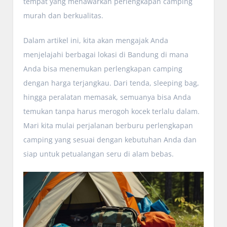
tempat yang menawarkan perlengkapan camping
murah dan berkualitas.
Dalam artikel ini, kita akan mengajak Anda
menjelajahi berbagai lokasi di Bandung di mana
Anda bisa menemukan perlengkapan camping
dengan harga terjangkau. Dari tenda, sleeping bag,
hingga peralatan memasak, semuanya bisa Anda
temukan tanpa harus merogoh kocek terlalu dalam.
Mari kita mulai perjalanan berburu perlengkapan
camping yang sesuai dengan kebutuhan Anda dan
siap untuk petualangan seru di alam bebas.