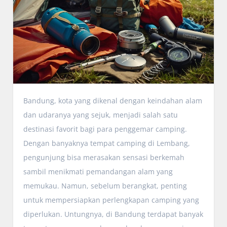
Bandung, kota yang dikenal dengan keindahan alam
dan udaranya yang sejuk, menjadi salah satu
destinasi favorit bagi para penggemar camping.
Dengan banyaknya tempat camping di Lembang,
pengunjung bisa merasakan sensasi berkemah
sambil menikmati pemandangan alam yang
memukau. Namun, sebelum berangkat, penting
untuk mempersiapkan perlengkapan camping yang
diperlukan. Untungnya, di Bandung terdapat banyak