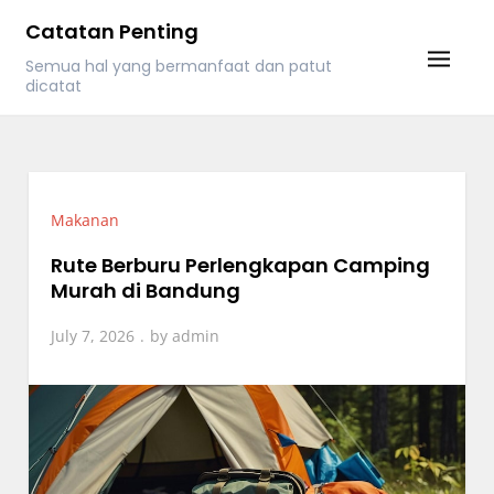
Skip
Catatan Penting
to
Semua hal yang bermanfaat dan patut
content
dicatat
Makanan
Rute Berburu Perlengkapan Camping
Murah di Bandung
July 7, 2026
by
admin