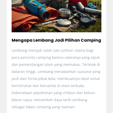
Mengapa Lembang Jadi Pilihan Camping
Lembang menjadi salah satu pilihan utama bagi
para pencinta camping karena udaranya yang sejuk
dan pemandangan alam yang memukau. Terletak di
dataran tinggi, Lembang menawarkan suasana yang
jauh dari hiruk-pikuk kota, membuatnya ideal untuk
beristirahat dan bersantai di alam terbuka.
Keberadaan pepohonan yang rimbun dan kebun-
kebun sayur menambah daya tarik Lembang
sebagai lokasi camping yang nyaman.