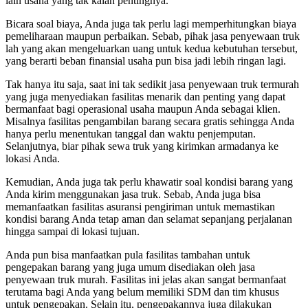
lain usaha yang tak kalah pentingnya.
Bicara soal biaya, Anda juga tak perlu lagi memperhitungkan biaya
pemeliharaan maupun perbaikan. Sebab, pihak jasa penyewaan truk
lah yang akan mengeluarkan uang untuk kedua kebutuhan tersebut,
yang berarti beban finansial usaha pun bisa jadi lebih ringan lagi.
Tak hanya itu saja, saat ini tak sedikit jasa penyewaan truk termurah
yang juga menyediakan fasilitas menarik dan penting yang dapat
bermanfaat bagi operasional usaha maupun Anda sebagai klien.
Misalnya fasilitas pengambilan barang secara gratis sehingga Anda
hanya perlu menentukan tanggal dan waktu penjemputan.
Selanjutnya, biar pihak sewa truk yang kirimkan armadanya ke
lokasi Anda.
Kemudian, Anda juga tak perlu khawatir soal kondisi barang yang
Anda kirim menggunakan jasa truk. Sebab, Anda juga bisa
memanfaatkan fasilitas asuransi pengiriman untuk memastikan
kondisi barang Anda tetap aman dan selamat sepanjang perjalanan
hingga sampai di lokasi tujuan.
Anda pun bisa manfaatkan pula fasilitas tambahan untuk
pengepakan barang yang juga umum disediakan oleh jasa
penyewaan truk murah. Fasilitas ini jelas akan sangat bermanfaat
terutama bagi Anda yang belum memiliki SDM dan tim khusus
untuk pengepakan. Selain itu, pengepakannya juga dilakukan