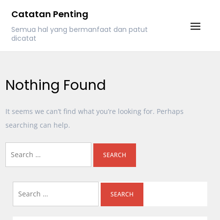
Skip
Catatan Penting
to
Semua hal yang bermanfaat dan patut
content
dicatat
Nothing Found
It seems we can’t find what you’re looking for. Perhaps
searching can help.
Search
for:
Search
for: