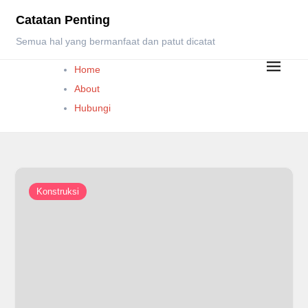
Skip
Catatan Penting
to
Semua hal yang bermanfaat dan patut dicatat
content
Home
About
Hubungi
Konstruksi