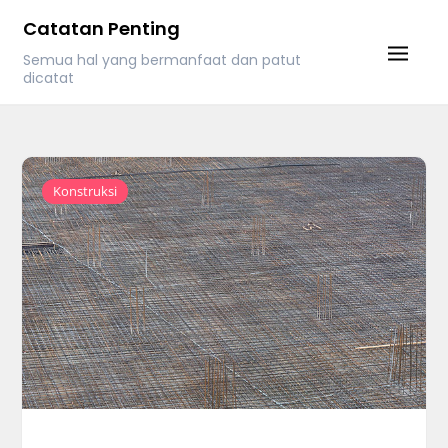
Skip
Catatan Penting
to
Semua hal yang bermanfaat dan patut
content
dicatat
Konstruksi