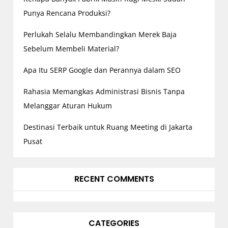
o
n
Punya Rencana Produksi?
Perlukah Selalu Membandingkan Merek Baja
Sebelum Membeli Material?
Apa Itu SERP Google dan Perannya dalam SEO
Rahasia Memangkas Administrasi Bisnis Tanpa
Melanggar Aturan Hukum
Destinasi Terbaik untuk Ruang Meeting di Jakarta
Pusat
RECENT COMMENTS
CATEGORIES