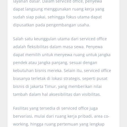
layanan dasar. Dalam serviced office, penyewa
dapat langsung menggunakan ruang kerja yang
sudah siap pakai, sehingga fokus utama dapat
dipusatkan pada pengembangan usaha.
Salah satu keunggulan utama dari serviced office
adalah fleksibilitas dalam masa sewa. Penyewa
dapat memilih untuk menyewa ruang untuk jangka
pendek atau jangka panjang, sesuai dengan
kebutuhan bisnis mereka. Selain itu, serviced office
biasanya terletak di lokasi strategis, seperti pusat
bisnis di Jakarta Timur, yang memberikan nilai
tambah dalam hal aksesibilitas dan visibilitas.
Fasilitas yang tersedia di serviced office juga
bervariasi, mulai dari ruang kerja pribadi, area co-
working, hingga ruang pertemuan yang lengkap