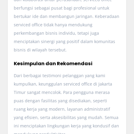
berfungsi sebagai pusat bagi profesional untuk
bertukar ide dan membangun jaringan. Keberadaan
serviced office tidak hanya mendukung
perkembangan bisnis individu, tetapi juga
menciptakan sinergi yang positif dalam komunitas
bisnis di wilayah tersebut.
Kesimpulan dan Rekomendasi
Dari berbagai testimoni pelanggan yang kami
kumpulkan, keunggulan serviced office di Jakarta
Timur sangat mencolok. Para pengguna merasa
puas dengan fasilitas yang disediakan, seperti
ruang kerja yang modern, layanan administratif
yang efisien, serta aksesibilitas yang mudah. Semua
ini menciptakan lingkungan kerja yang kondusif dan