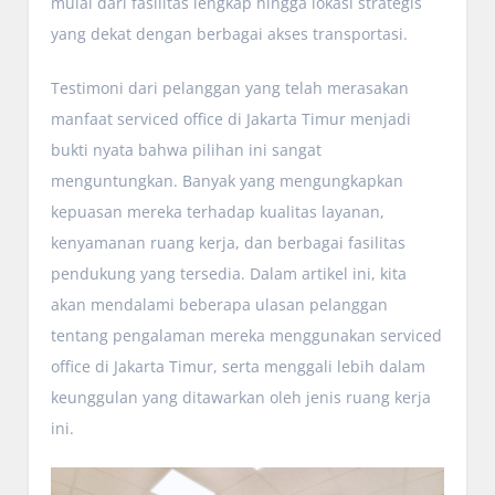
mulai dari fasilitas lengkap hingga lokasi strategis
yang dekat dengan berbagai akses transportasi.
Testimoni dari pelanggan yang telah merasakan
manfaat serviced office di Jakarta Timur menjadi
bukti nyata bahwa pilihan ini sangat
menguntungkan. Banyak yang mengungkapkan
kepuasan mereka terhadap kualitas layanan,
kenyamanan ruang kerja, dan berbagai fasilitas
pendukung yang tersedia. Dalam artikel ini, kita
akan mendalami beberapa ulasan pelanggan
tentang pengalaman mereka menggunakan serviced
office di Jakarta Timur, serta menggali lebih dalam
keunggulan yang ditawarkan oleh jenis ruang kerja
ini.