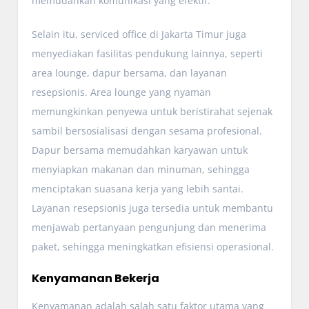
memudahkan komunikasi yang efektif.
Selain itu, serviced office di Jakarta Timur juga
menyediakan fasilitas pendukung lainnya, seperti
area lounge, dapur bersama, dan layanan
resepsionis. Area lounge yang nyaman
memungkinkan penyewa untuk beristirahat sejenak
sambil bersosialisasi dengan sesama profesional.
Dapur bersama memudahkan karyawan untuk
menyiapkan makanan dan minuman, sehingga
menciptakan suasana kerja yang lebih santai.
Layanan resepsionis juga tersedia untuk membantu
menjawab pertanyaan pengunjung dan menerima
paket, sehingga meningkatkan efisiensi operasional.
Kenyamanan Bekerja
Kenyamanan adalah salah satu faktor utama yang