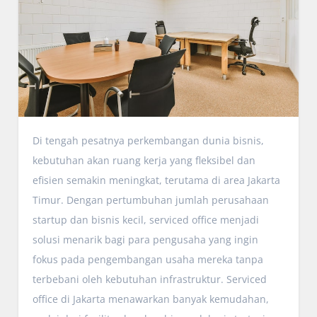
Di tengah pesatnya perkembangan dunia bisnis,
kebutuhan akan ruang kerja yang fleksibel dan
efisien semakin meningkat, terutama di area Jakarta
Timur. Dengan pertumbuhan jumlah perusahaan
startup dan bisnis kecil, serviced office menjadi
solusi menarik bagi para pengusaha yang ingin
fokus pada pengembangan usaha mereka tanpa
terbebani oleh kebutuhan infrastruktur. Serviced
office di Jakarta menawarkan banyak kemudahan,