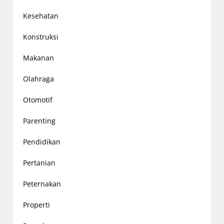
Kesehatan
Konstruksi
Makanan
Olahraga
Otomotif
Parenting
Pendidikan
Pertanian
Peternakan
Properti