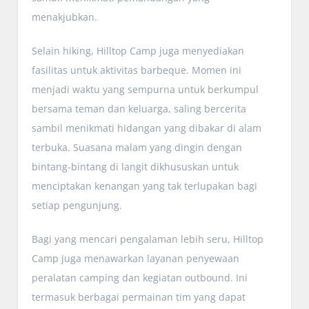
menakjubkan.
Selain hiking, Hilltop Camp juga menyediakan
fasilitas untuk aktivitas barbeque. Momen ini
menjadi waktu yang sempurna untuk berkumpul
bersama teman dan keluarga, saling bercerita
sambil menikmati hidangan yang dibakar di alam
terbuka. Suasana malam yang dingin dengan
bintang-bintang di langit dikhususkan untuk
menciptakan kenangan yang tak terlupakan bagi
setiap pengunjung.
Bagi yang mencari pengalaman lebih seru, Hilltop
Camp juga menawarkan layanan penyewaan
peralatan camping dan kegiatan outbound. Ini
termasuk berbagai permainan tim yang dapat