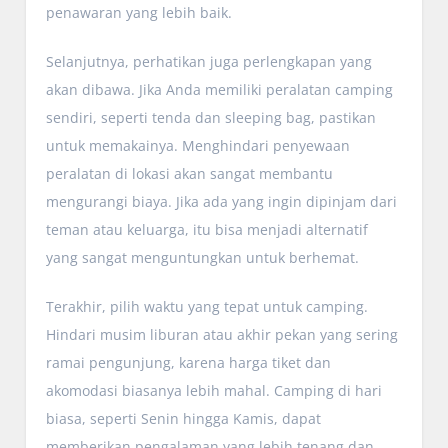
penawaran yang lebih baik.
Selanjutnya, perhatikan juga perlengkapan yang
akan dibawa. Jika Anda memiliki peralatan camping
sendiri, seperti tenda dan sleeping bag, pastikan
untuk memakainya. Menghindari penyewaan
peralatan di lokasi akan sangat membantu
mengurangi biaya. Jika ada yang ingin dipinjam dari
teman atau keluarga, itu bisa menjadi alternatif
yang sangat menguntungkan untuk berhemat.
Terakhir, pilih waktu yang tepat untuk camping.
Hindari musim liburan atau akhir pekan yang sering
ramai pengunjung, karena harga tiket dan
akomodasi biasanya lebih mahal. Camping di hari
biasa, seperti Senin hingga Kamis, dapat
memberikan pengalaman yang lebih tenang dan