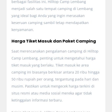
berbagai fasilitas ini, Hilltop Camp Lembang
menjadi salah satu tempat camping di Lembang
yang ideal bagi Anda yang ingin merasakan
keseruan camping sambil tetap mendapatkan
kenyamanan.
Harga Tiket Masuk dan Paket Camping
Saat merencanakan pengalaman camping di Hilltop
Camp Lembang, penting untuk mengetahui harga
tiket masuk yang berlaku. Tiket masuk ke area
camping ini biasanya berkisar antara 20 ribu hingga
50 ribu rupiah per orang, tergantung pada hari dan
musim. Pastikan untuk mengecek harga terkini di
situs resmi atau media sosial mereka agar tidak
ketinggalan informasi terbaru.