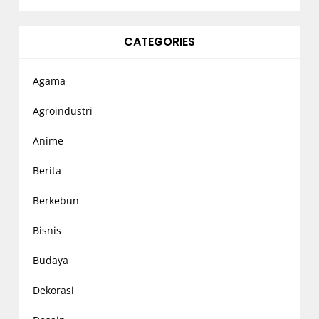
CATEGORIES
Agama
Agroindustri
Anime
Berita
Berkebun
Bisnis
Budaya
Dekorasi