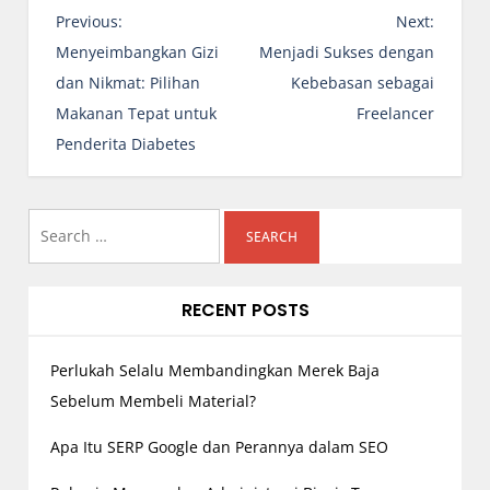
P
Previous:
Next:
o
Menyeimbangkan Gizi
Menjadi Sukses dengan
s
dan Nikmat: Pilihan
Kebebasan sebagai
t
Makanan Tepat untuk
Freelancer
n
Penderita Diabetes
a
v
i
Search
g
for:
a
RECENT POSTS
t
i
o
Perlukah Selalu Membandingkan Merek Baja
n
Sebelum Membeli Material?
Apa Itu SERP Google dan Perannya dalam SEO