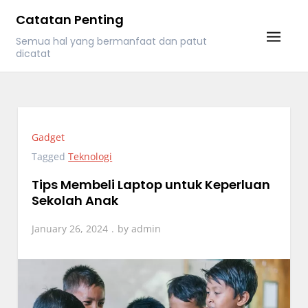
Skip
Catatan Penting
to
Semua hal yang bermanfaat dan patut
content
dicatat
Gadget
Tagged
Teknologi
Tips Membeli Laptop untuk Keperluan
Sekolah Anak
January 26, 2024
by
admin