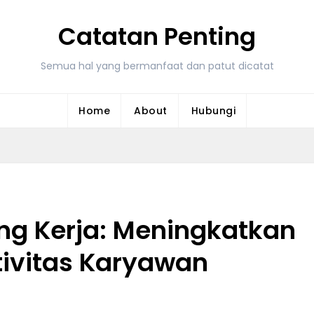
Catatan Penting
Semua hal yang bermanfaat dan patut dicatat
Home
About
Hubungi
ng Kerja: Meningkatkan
tivitas Karyawan