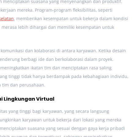
am menciptakan suasana yang menyenangkan dan produktif,
rjaan mereka. Program-program fleksibilitas, seperti
 Selatan
, memberikan kesempatan untuk bekerja dalam kondisi
 merasa lebih dihargai dan memiliki kesempatan untuk
 komunikasi dan kolaborasi di antara karyawan. Ketika desain
cenderung berbagi ide dan berkolaborasi dalam proyek.
 meningkatkan ikatan tim dan menciptakan rasa saling
ang tinggi tidak hanya berdampak pada kebahagiaan individu,
n tim dan perusahaan.
i Lingkungan Virtual
litas yang tinggi bagi karyawan, yang secara langsung
ngkinkan karyawan untuk bekerja dari lokasi yang mereka
t menciptakan suasana yang sesuai dengan gaya kerja pribadi
lebih nyaman dan termotivasi, sehingga meningkatkan