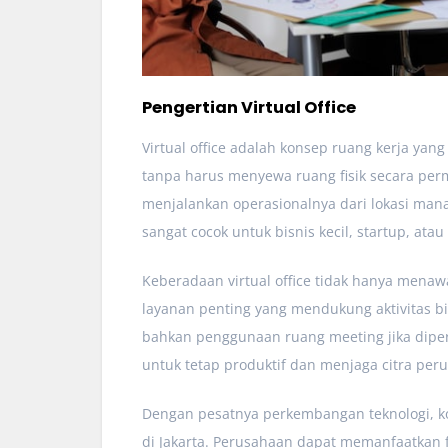
Pengertian Virtual Office
Virtual office adalah konsep ruang kerja ya
tanpa harus menyewa ruang fisik secara per
menjalankan operasionalnya dari lokasi mana
sangat cocok untuk bisnis kecil, startup, at
Keberadaan virtual office tidak hanya menawa
layanan penting yang mendukung aktivitas bi
bahkan penggunaan ruang meeting jika diperl
untuk tetap produktif dan menjaga citra peru
Dengan pesatnya perkembangan teknologi, ko
di Jakarta. Perusahaan dapat memanfaatkan f