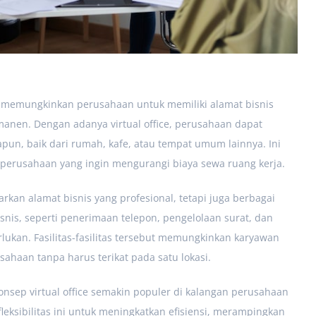
ng memungkinkan perusahaan untuk memiliki alamat bisnis
manen. Dengan adanya virtual office, perusahaan dapat
pun, baik dari rumah, kafe, atau tempat umum lainnya. Ini
au perusahaan yang ingin mengurangi biaya sewa ruang kerja.
rkan alamat bisnis yang profesional, tetapi juga berbagai
snis, seperti penerimaan telepon, pengelolaan surat, dan
ukan. Fasilitas-fasilitas tersebut memungkinkan karyawan
sahaan tanpa harus terikat pada satu lokasi.
nsep virtual office semakin populer di kalangan perusahaan
leksibilitas ini untuk meningkatkan efisiensi, merampingkan