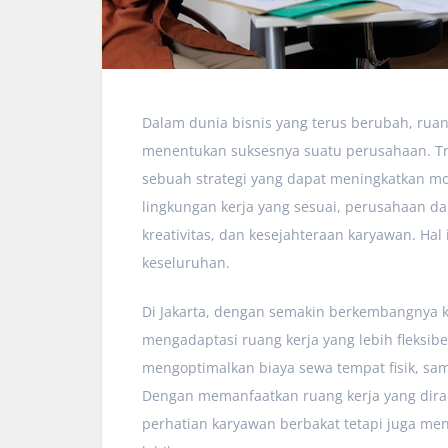
Dalam dunia bisnis yang terus berubah, rua
menentukan suksesnya suatu perusahaan. Tra
sebuah strategi yang dapat meningkatkan m
lingkungan kerja yang sesuai, perusahaan d
kreativitas, dan kesejahteraan karyawan. Hal
keseluruhan.
Di Jakarta, dengan semakin berkembangnya k
mengadaptasi ruang kerja yang lebih fleksib
mengoptimalkan biaya sewa tempat fisik, sam
Dengan memanfaatkan ruang kerja yang dira
perhatian karyawan berbakat tetapi juga men