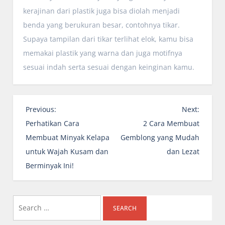
kerajinan dari plastik juga bisa diolah menjadi
benda yang berukuran besar, contohnya tikar.
Supaya tampilan dari tikar terlihat elok, kamu bisa
memakai plastik yang warna dan juga motifnya
sesuai indah serta sesuai dengan keinginan kamu.
P
Previous:
Next:
o
Perhatikan Cara
2 Cara Membuat
s
Membuat Minyak Kelapa
Gemblong yang Mudah
t
untuk Wajah Kusam dan
dan Lezat
n
Berminyak Ini!
a
v
i
Search
g
for: