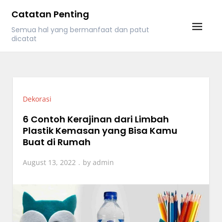
Skip
Catatan Penting
to
Semua hal yang bermanfaat dan patut
content
dicatat
Dekorasi
6 Contoh Kerajinan dari Limbah
Plastik Kemasan yang Bisa Kamu
Buat di Rumah
August 13, 2022
by
admin