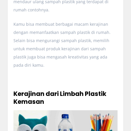
mendaur ulang sampah plastik yang terdapat di
rumah contohnya.
Kamu bisa membuat berbagai macam kerajinan
dengan memanfaatkan sampah plastik di rumah.
Selain bisa mengurangi sampah plastik, memilih
untuk membuat produk kerajinan dari sampah
plastik juga bisa mengasah kreativitas yang ada
pada diri kamu.
Kerajinan dari Limbah Plastik
Kemasan