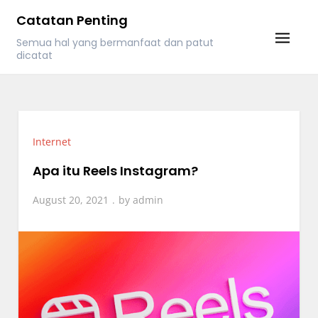
Skip
Catatan Penting
to
Semua hal yang bermanfaat dan patut
content
dicatat
Internet
Apa itu Reels Instagram?
August 20, 2021
by
admin