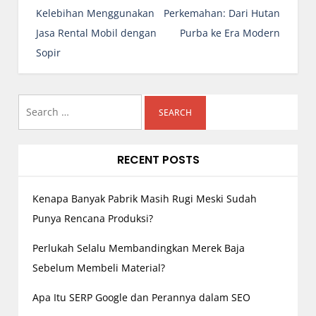
s
Kelebihan Menggunakan
Perkemahan: Dari Hutan
t
Jasa Rental Mobil dengan
Purba ke Era Modern
n
Sopir
a
v
i
Search
g
for:
a
RECENT POSTS
t
i
o
Kenapa Banyak Pabrik Masih Rugi Meski Sudah
n
Punya Rencana Produksi?
Perlukah Selalu Membandingkan Merek Baja
Sebelum Membeli Material?
Apa Itu SERP Google dan Perannya dalam SEO