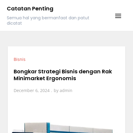
Skip
Catatan Penting
to
Semua hal yang bermanfaat dan patut
content
dicatat
Bisnis
Bongkar Strategi Bisnis dengan Rak
Minimarket Ergonomis
December 6, 2024
by
admin