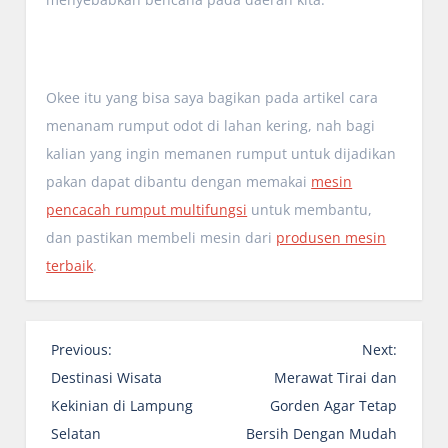
Okee itu yang bisa saya bagikan pada artikel cara
menanam rumput odot di lahan kering, nah bagi
kalian yang ingin memanen rumput untuk dijadikan
pakan dapat dibantu dengan memakai
mesin
pencacah rumput multifungsi
untuk membantu,
dan pastikan membeli mesin dari
produsen mesin
terbaik
.
P
Previous:
Next:
o
Destinasi Wisata
Merawat Tirai dan
s
Kekinian di Lampung
Gorden Agar Tetap
t
Selatan
Bersih Dengan Mudah