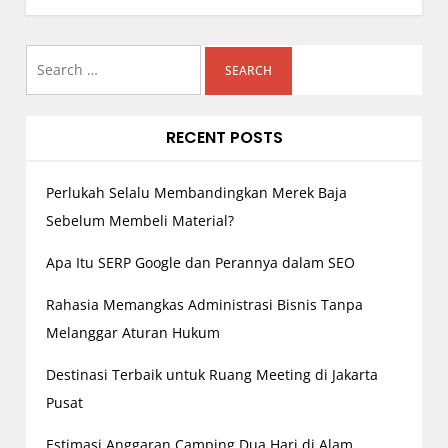
n
a
Search
v
i
for:
g
RECENT POSTS
a
t
Perlukah Selalu Membandingkan Merek Baja
i
o
Sebelum Membeli Material?
n
Apa Itu SERP Google dan Perannya dalam SEO
Rahasia Memangkas Administrasi Bisnis Tanpa
Melanggar Aturan Hukum
Destinasi Terbaik untuk Ruang Meeting di Jakarta
Pusat
Estimasi Anggaran Camping Dua Hari di Alam