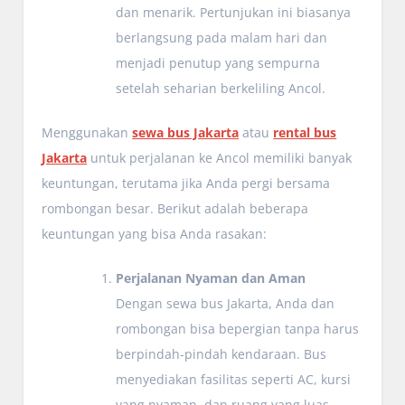
dan menarik. Pertunjukan ini biasanya
berlangsung pada malam hari dan
menjadi penutup yang sempurna
setelah seharian berkeliling Ancol.
Menggunakan
sewa bus Jakarta
atau
rental bus
Jakarta
untuk perjalanan ke Ancol memiliki banyak
keuntungan, terutama jika Anda pergi bersama
rombongan besar. Berikut adalah beberapa
keuntungan yang bisa Anda rasakan:
Perjalanan Nyaman dan Aman
Dengan sewa bus Jakarta, Anda dan
rombongan bisa bepergian tanpa harus
berpindah-pindah kendaraan. Bus
menyediakan fasilitas seperti AC, kursi
yang nyaman, dan ruang yang luas,