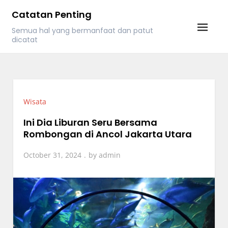
Skip
Catatan Penting
to
Semua hal yang bermanfaat dan patut
content
dicatat
Wisata
Ini Dia Liburan Seru Bersama
Rombongan di Ancol Jakarta Utara
October 31, 2024
by
admin