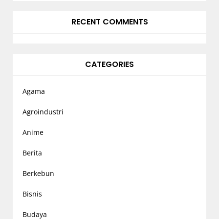
RECENT COMMENTS
CATEGORIES
Agama
Agroindustri
Anime
Berita
Berkebun
Bisnis
Budaya