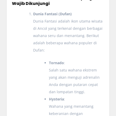
Wajib Dikunjungi
Dunia Fantasi (Dufan)
Dunia Fantasi adalah ikon utama wisata
di Ancol yang terkenal dengan berbagai
wahana seru dan menantang. Berikut
adalah beberapa wahana populer di
Dufan:
Tornado
:
Salah satu wahana ekstrem
yang akan menguji adrenalin
Anda dengan putaran cepat
dan lompatan tinggi.
Hysteria
:
Wahana yang menantang
keberanian dengan