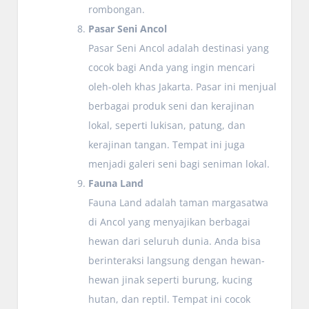
rombongan.
Pasar Seni Ancol
Pasar Seni Ancol adalah destinasi yang
cocok bagi Anda yang ingin mencari
oleh-oleh khas Jakarta. Pasar ini menjual
berbagai produk seni dan kerajinan
lokal, seperti lukisan, patung, dan
kerajinan tangan. Tempat ini juga
menjadi galeri seni bagi seniman lokal.
Fauna Land
Fauna Land adalah taman margasatwa
di Ancol yang menyajikan berbagai
hewan dari seluruh dunia. Anda bisa
berinteraksi langsung dengan hewan-
hewan jinak seperti burung, kucing
hutan, dan reptil. Tempat ini cocok