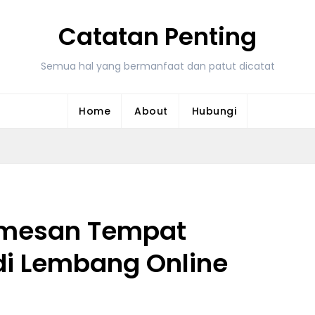
Catatan Penting
Semua hal yang bermanfaat dan patut dicatat
Home
About
Hubungi
emesan Tempat
di Lembang Online