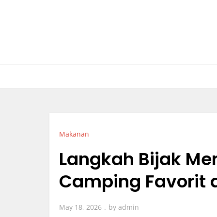
Skip
to
content
Makanan
Langkah Bijak M
Camping Favorit 
May 18, 2026
by
admin