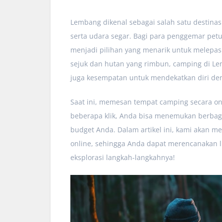
Lembang dikenal sebagai salah satu destin
serta udara segar. Bagi para penggemar pet
menjadi pilihan yang menarik untuk melepask
sejuk dan hutan yang rimbun, camping di L
juga kesempatan untuk mendekatkan diri de
Saat ini, memesan tempat camping secara on
beberapa klik, Anda bisa menemukan berbaga
budget Anda. Dalam artikel ini, kami akan 
online, sehingga Anda dapat merencanakan li
eksplorasi langkah-langkahnya!