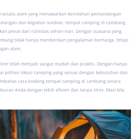
asi wisata alam yang menawarkan keindahan pemandangan
ualangan dan kegiatan outdoor, tempat camping di Lembang
an penat dari rutinitas sehari-hari. Dengan suasana yang
embang tidak hanya memberikan pengalaman berharga, tetapi
ngan alam.
line telah menjadi sangat mudah dan praktis. Dengan hanya
i pilihan lokasi camping yang sesuai dengan kebutuhan dan
membahas cara booking tempat camping di Lembang secara
buran Anda dengan lebih efisien dan tanpa stres. Mari kita