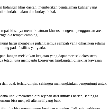
kan hidangan khas daerah, memberikan pengalaman kuliner yang
ti keindahan alam dan budaya lokal.
tempat biasanya memiliki aturan khusus mengenai penggunaan area,
engelola tempat camping.
unjung harus membawa pulang semua sampah yang dihasilkan selama
tung pada fasilitas yang ada.
mpat. Jangan melakukan kegiatan yang dapat merusak ekosistem,
a tetapi juga membantu konservasi lingkungan di sekitar kawasan
h dan tidak terlalu dingin, sehingga memungkinkan pengunjung untuk
.
cana untuk melarikan diri sejenak dari rutinitas harian, sehingga
umum bisa menjadi alternatif yang baik.
iba-tiba bisa mengganggu kegiatan camping. Jadi, cek perkiraan