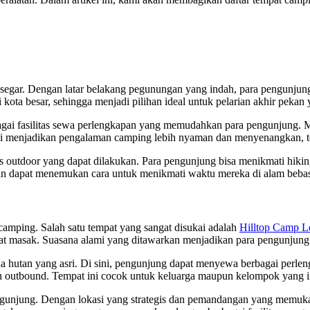
gar. Dengan latar belakang pegunungan yang indah, para pengunjun
ota besar, sehingga menjadi pilihan ideal untuk pelarian akhir pekan
ai fasilitas sewa perlengkapan yang memudahkan para pengunjung. Mu
ini menjadikan pengalaman camping lebih nyaman dan menyenangkan, te
 outdoor yang dapat dilakukan. Para pengunjung bisa menikmati hiking
ngan dapat menemukan cara untuk menikmati waktu mereka di alam beba
camping. Salah satu tempat yang sangat disukai adalah
Hilltop Camp 
lat masak. Suasana alami yang ditawarkan menjadikan para pengunjung
hutan yang asri. Di sini, pengunjung dapat menyewa berbagai perleng
 dan outbound. Tempat ini cocok untuk keluarga maupun kelompok yang 
engunjung. Dengan lokasi yang strategis dan pemandangan yang memuk