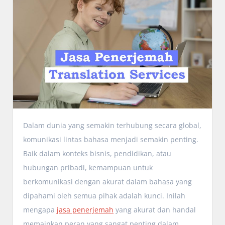
Dalam dunia yang semakin terhubung secara global,
komunikasi lintas bahasa menjadi semakin penting.
Baik dalam konteks bisnis, pendidikan, atau
hubungan pribadi, kemampuan untuk
berkomunikasi dengan akurat dalam bahasa yang
dipahami oleh semua pihak adalah kunci. Inilah
mengapa
jasa penerjemah
yang akurat dan handal
memainkan peran yang sangat penting dalam