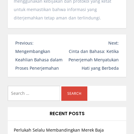
menggunakan kebijakan dan protokol yang ketat
untuk memastikan bahwa informasi yang
diterjemahkan tetap aman dan terlindungi.
P
Previous:
Next:
o
Mengembangkan
Cinta dan Bahasa: Ketika
s
Keahlian Bahasa dalam
Penerjemah Menyatukan
t
Proses Penerjemahan
Hati yang Berbeda
n
a
Search
v
i
for:
g
RECENT POSTS
a
t
Perlukah Selalu Membandingkan Merek Baja
i