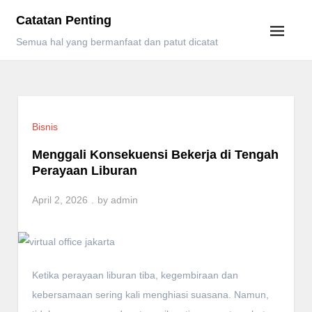
Skip
Catatan Penting
to
Semua hal yang bermanfaat dan patut dicatat
content
Bisnis
Menggali Konsekuensi Bekerja di Tengah
Perayaan Liburan
April 2, 2026
by
admin
Ketika perayaan liburan tiba, kegembiraan dan
kebersamaan sering kali menghiasi suasana. Namun,