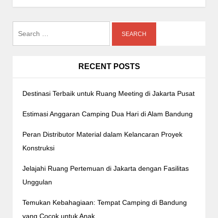
n
a
Search
v
for:
i
g
RECENT POSTS
a
t
Destinasi Terbaik untuk Ruang Meeting di Jakarta Pusat
i
o
Estimasi Anggaran Camping Dua Hari di Alam Bandung
n
Peran Distributor Material dalam Kelancaran Proyek
Konstruksi
Jelajahi Ruang Pertemuan di Jakarta dengan Fasilitas
Unggulan
Temukan Kebahagiaan: Tempat Camping di Bandung
yang Cocok untuk Anak