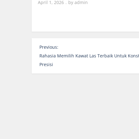
April 1, 2026
by
admin
P
Previous:
o
Rahasia Memilih Kawat Las Terbaik Untuk Konst
s
Presisi
t
n
a
v
i
g
a
t
i