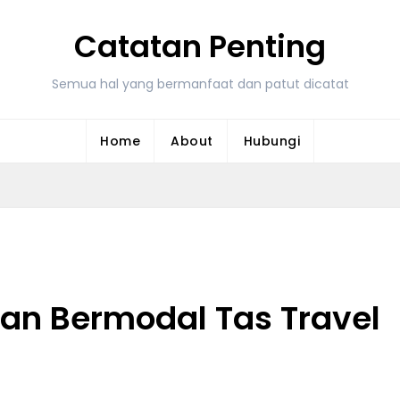
Catatan Penting
Semua hal yang bermanfaat dan patut dicatat
Home
About
Hubungi
man Bermodal Tas Travel