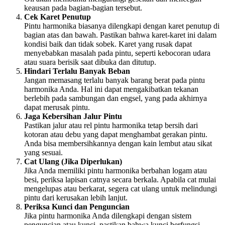
keausan pada bagian-bagian tersebut.
Cek Karet Penutup
Pintu harmonika biasanya dilengkapi dengan karet penutup di
bagian atas dan bawah. Pastikan bahwa karet-karet ini dalam
kondisi baik dan tidak sobek. Karet yang rusak dapat
menyebabkan masalah pada pintu, seperti kebocoran udara
atau suara berisik saat dibuka dan ditutup.
Hindari Terlalu Banyak Beban
Jangan memasang terlalu banyak barang berat pada pintu
harmonika Anda. Hal ini dapat mengakibatkan tekanan
berlebih pada sambungan dan engsel, yang pada akhirnya
dapat merusak pintu.
Jaga Kebersihan Jalur Pintu
Pastikan jalur atau rel pintu harmonika tetap bersih dari
kotoran atau debu yang dapat menghambat gerakan pintu.
Anda bisa membersihkannya dengan kain lembut atau sikat
yang sesuai.
Cat Ulang (Jika Diperlukan)
Jika Anda memiliki pintu harmonika berbahan logam atau
besi, periksa lapisan catnya secara berkala. Apabila cat mulai
mengelupas atau berkarat, segera cat ulang untuk melindungi
pintu dari kerusakan lebih lanjut.
Periksa Kunci dan Penguncian
Jika pintu harmonika Anda dilengkapi dengan sistem
penguncian atau kunci, pastikan bahwa kunci berfungsi