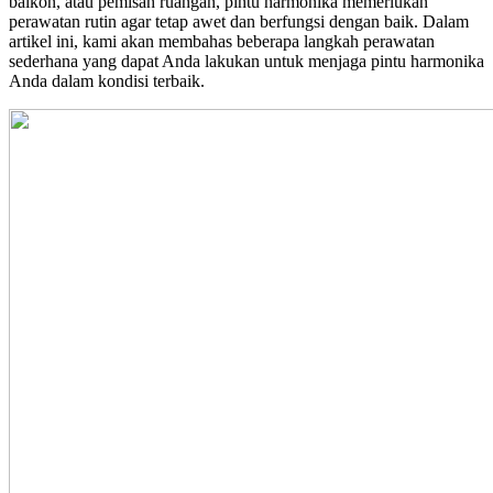
balkon, atau pemisah ruangan, pintu harmonika memerlukan
perawatan rutin agar tetap awet dan berfungsi dengan baik. Dalam
artikel ini, kami akan membahas beberapa langkah perawatan
sederhana yang dapat Anda lakukan untuk menjaga pintu harmonika
Anda dalam kondisi terbaik.