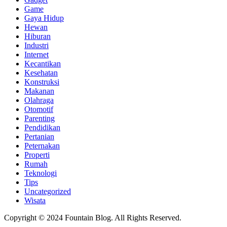
Game
Gaya Hidup
Hewan
Hiburan
Industri
Internet
Kecantikan
Kesehatan
Konstruksi
Makanan
Olahraga
Otomotif
Parenting
Pendidikan
Pertanian
Peternakan
Properti
Rumah
Teknologi
Tips
Uncategorized
Wisata
Copyright © 2024 Fountain Blog. All Rights Reserved.