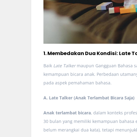
1. Membedakan Dua Kondisi: Late 
Baik
Late Talker
maupun Gangguan Bahasa sa
kemampuan bicara anak. Perbedaan utamanya
pada aspek pemahaman bahasa.
A. Late Talker (Anak Terlambat Bicara Saja)
Anak terlambat bicara
, dalam konteks profes
30 bulan yang memiliki kemampuan bahasa eks
belum merangkai dua kata), tetapi menunjukk