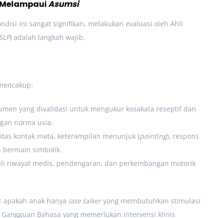
: Melampaui
Asumsi
isi ini sangat signifikan, melakukan evaluasi oleh Ahli
SLP
) adalah langkah wajib.
 mencakup:
men yang divalidasi untuk mengukur kosakata reseptif dan
ngan norma usia.
itas kontak mata, keterampilan menunjuk (
pointing
), respons
bermain simbolik.
i riwayat medis, pendengaran, dan perkembangan motorik
n: apakah anak hanya
late talker
yang membutuhkan stimulasi
i Gangguan Bahasa yang memerlukan intervensi klinis