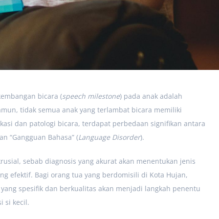
kembangan bicara (
speech milestone
) pada anak adalah
un, tidak semua anak yang terlambat bicara memiliki
asi dan patologi bicara, terdapat perbedaan signifikan antara
dan “Gangguan Bahasa” (
Language Disorder
).
sial, sebab diagnosis yang akurat akan menentukan jenis
g efektif. Bagi orang tua yang berdomisili di Kota Hujan,
yang spesifik dan berkualitas akan menjadi langkah penentu
si kecil.