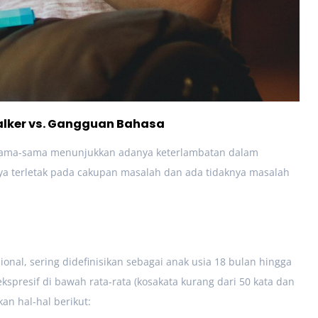
Talker vs. Gangguan Bahasa
ma-sama menunjukkan adanya keterlambatan dalam
 terletak pada cakupan masalah dan ada tidaknya masalah
ional, sering didefinisikan sebagai anak usia 18 bulan hingga
presif di bawah rata-rata (kosakata kurang dari 50 kata dan
an hal-hal berikut: