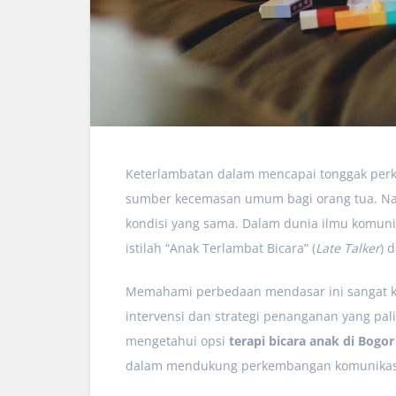
Keterlambatan dalam mencapai tonggak per
sumber kecemasan umum bagi orang tua. Nam
kondisi yang sama. Dalam dunia ilmu komunik
istilah “Anak Terlambat Bicara” (
Late Talker
) 
Memahami perbedaan mendasar ini sangat kru
intervensi dan strategi penanganan yang palin
mengetahui opsi
terapi bicara anak di Bogor
dalam mendukung perkembangan komunikasi 