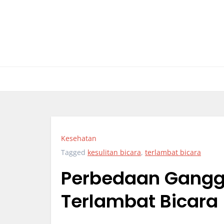
Skip
to
content
Kesehatan
Tagged
kesulitan bicara
,
terlambat bicara
Perbedaan Gangg
Terlambat Bicara