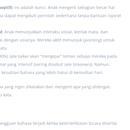
ptif):
Ini adalah kunci. Anak mengerti sebagian besar hal
a dapat mengikuti perintah sederhana tanpa bantuan isyarat
l:
Anak menunjukkan interaksi sosial, kontak mata, dan
i dengan usianya. Mereka aktif menunjuk (
pointing
) untuk
atu.
-80%)
late talker
akan “mengejar” teman sebaya mereka pada
mal yang intensif (sering disebut
late bloomers
). Namun,
kesulitan bahasa yang lebih halus di kemudian hari.
a yang ingin dikatakan
dan
mengerti apa yang didengar
,
as
kata.
Gangguan bahasa terjadi ketika keterlambatan bicara disertai