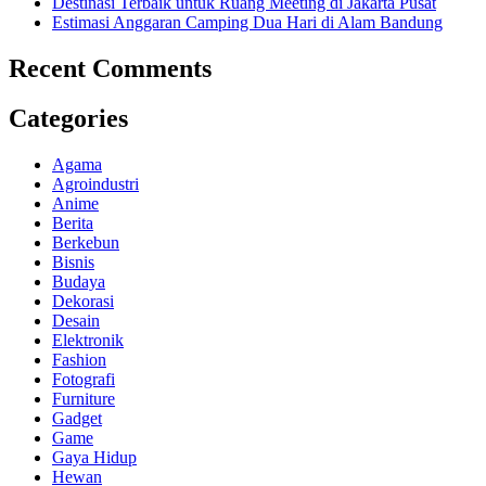
Destinasi Terbaik untuk Ruang Meeting di Jakarta Pusat
Estimasi Anggaran Camping Dua Hari di Alam Bandung
Recent Comments
Categories
Agama
Agroindustri
Anime
Berita
Berkebun
Bisnis
Budaya
Dekorasi
Desain
Elektronik
Fashion
Fotografi
Furniture
Gadget
Game
Gaya Hidup
Hewan