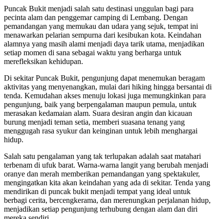
Puncak Bukit menjadi salah satu destinasi unggulan bagi para
pecinta alam dan penggemar camping di Lembang. Dengan
pemandangan yang memukau dan udara yang sejuk, tempat ini
menawarkan pelarian sempurna dari kesibukan kota. Keindahan
alamnya yang masih alami menjadi daya tarik utama, menjadikan
setiap momen di sana sebagai waktu yang berharga untuk
merefleksikan kehidupan.
Di sekitar Puncak Bukit, pengunjung dapat menemukan beragam
aktivitas yang menyenangkan, mulai dari hiking hingga bersantai di
tenda. Kemudahan akses menuju lokasi juga memungkinkan para
pengunjung, baik yang berpengalaman maupun pemula, untuk
merasakan kedamaian alam. Suara desiran angin dan kicauan
burung menjadi teman setia, memberi suasana tenang yang
menggugah rasa syukur dan keinginan untuk lebih menghargai
hidup.
Salah satu pengalaman yang tak terlupakan adalah saat matahari
terbenam di ufuk barat. Warna-warna langit yang berubah menjadi
oranye dan merah memberikan pemandangan yang spektakuler,
mengingatkan kita akan keindahan yang ada di sekitar. Tenda yang
mendirikan di puncak bukit menjadi tempat yang ideal untuk
berbagi cerita, bercengkerama, dan merenungkan perjalanan hidup,
menjadikan setiap pengunjung terhubung dengan alam dan diri
mereka sendiri.