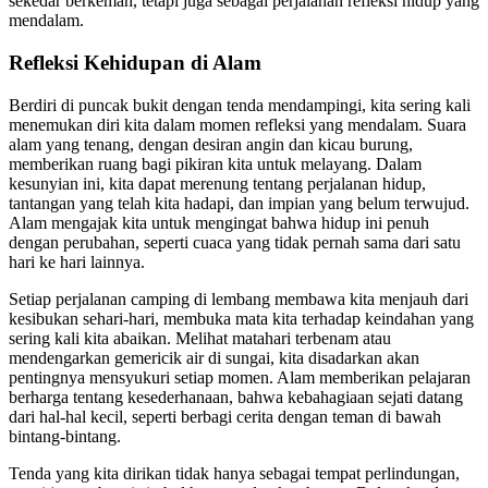
sekedar berkemah, tetapi juga sebagai perjalanan refleksi hidup yang
mendalam.
Refleksi Kehidupan di Alam
Berdiri di puncak bukit dengan tenda mendampingi, kita sering kali
menemukan diri kita dalam momen refleksi yang mendalam. Suara
alam yang tenang, dengan desiran angin dan kicau burung,
memberikan ruang bagi pikiran kita untuk melayang. Dalam
kesunyian ini, kita dapat merenung tentang perjalanan hidup,
tantangan yang telah kita hadapi, dan impian yang belum terwujud.
Alam mengajak kita untuk mengingat bahwa hidup ini penuh
dengan perubahan, seperti cuaca yang tidak pernah sama dari satu
hari ke hari lainnya.
Setiap perjalanan camping di lembang membawa kita menjauh dari
kesibukan sehari-hari, membuka mata kita terhadap keindahan yang
sering kali kita abaikan. Melihat matahari terbenam atau
mendengarkan gemericik air di sungai, kita disadarkan akan
pentingnya mensyukuri setiap momen. Alam memberikan pelajaran
berharga tentang kesederhanaan, bahwa kebahagiaan sejati datang
dari hal-hal kecil, seperti berbagi cerita dengan teman di bawah
bintang-bintang.
Tenda yang kita dirikan tidak hanya sebagai tempat perlindungan,