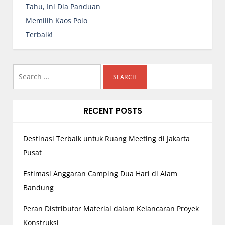
t
Tahu, Ini Dia Panduan
n
Memilih Kaos Polo
a
Terbaik!
v
i
g
Search
a
for:
t
RECENT POSTS
i
o
n
Destinasi Terbaik untuk Ruang Meeting di Jakarta
Pusat
Estimasi Anggaran Camping Dua Hari di Alam
Bandung
Peran Distributor Material dalam Kelancaran Proyek
Konstruksi