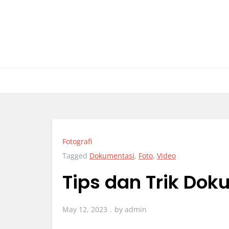
Skip
to
content
Fotografi
Tagged
Dokumentasi
,
Foto
,
Video
Tips dan Trik Dok
May 12, 2023
by
admin