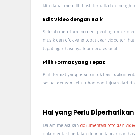
kita dapat memilih hasil terbaik dan menghin
Edit Video dengan Baik
Setelah merekam momen, penting untuk menge
musik dan efek yang tepat agar video terliha
tepat agar hasilnya lebih profesional.
Pilih Format yang Tepat
Pilih format yang tepat untuk hasil dokumenta
sesuai dengan kebutuhan dan tujuan dari do
Hal yang Perlu Diperhatika
Dalam melakukan
dokumentasi foto dan vide
dokumentasi berjalan dengan lancar dan has