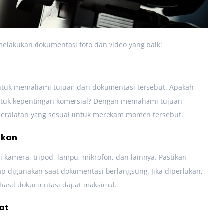
 melakukan dokumentasi foto dan video yang baik:
tuk memahami tujuan dari dokumentasi tersebut. Apakah
tuk kepentingan komersial? Dengan memahami tujuan
 peralatan yang sesuai untuk merekam momen tersebut.
hkan
i kamera, tripod, lampu, mikrofon, dan lainnya. Pastikan
iap digunakan saat dokumentasi berlangsung. Jika diperlukan,
 hasil dokumentasi dapat maksimal.
at