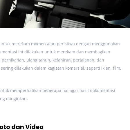
an untuk merekam momen atau peristiwa dengan menggunakan
kumentasi ini dilakukan untuk merekam dan membagikan
ernikahan, ulang tahun, kelahiran, perjalanan, dan
ering dilakukan dalam kegiatan komersial, seperti iklan, film,
untuk memperhatikan beberapa hal agar hasil dokumentasi
ng diinginkan.
Foto dan Video