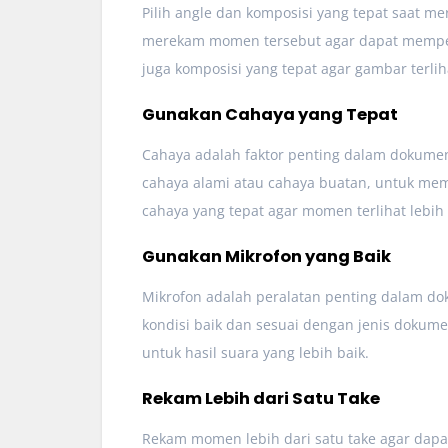
Pilih angle dan komposisi yang tepat saat 
merekam momen tersebut agar dapat memperl
juga komposisi yang tepat agar gambar terli
Gunakan Cahaya yang Tepat
Cahaya adalah faktor penting dalam dokument
cahaya alami atau cahaya buatan, untuk mem
cahaya yang tepat agar momen terlihat lebih
Gunakan Mikrofon yang Baik
Mikrofon adalah peralatan penting dalam do
kondisi baik dan sesuai dengan jenis dokumen
untuk hasil suara yang lebih baik.
Rekam Lebih dari Satu Take
Rekam momen lebih dari satu take agar dapat