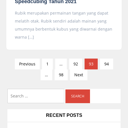
Speedcubing Tahun 2021
Rubik merupakan permainan tangan yang dapat
melatih otak. Rubik sendiri adalah mainan yang
umumnya berbentuk kubus yang diwarnai dengan
warna […]
P
Previous
1
…
92
93
94
o
…
98
Next
s
t
s
Search
n
for:
a
v
RECENT POSTS
i